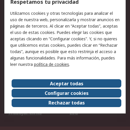
Respetamos tu privacidad
Facturación y pago
Formas de entrega
Utilizamos cookies y otras tecnologías para analizar el
Ofertas
Soporte técnico
uso de nuestra web, personalizarla y mostrar anuncios en
páginas de terceros. Al clicar en “Aceptar todas”, aceptas
Legal
el uso de estas cookies. Puedes elegir las cookies que
aceptas clicando en “Configurar cookies”. Y, si no quieres
Aviso legal
Política de privacidad -
que utilicemos estas cookies, puedes clicar en “Rechazar
Actualizada
todas”, aunque es posible que esto restrinja el acceso a
Política sobre cookies
Seguridad de emails
algunas funcionalidades. Para más información, puedes
Certificaciones de
Condiciones de venta
leer nuestra
política de cookies
.
empresa
Aceptar todas
Acerca de RS
Configurar cookies
Acerca de RS
RS Group
Rechazar todas
RS en el mundo
Sala de prensa
Trabajar en RS
ESG