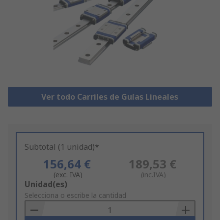
Ver todo Carriles de Guías Lineales
Subtotal (1 unidad)*
156,64 €
189,53 €
(exc. IVA)
(inc.IVA)
Add
Unidad(es)
to
Selecciona o escribe la cantidad
Basket