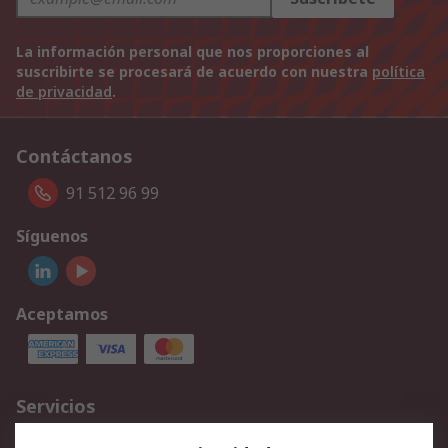
La información personal que nos proporciones al
suscribirte se procesará de acuerdo con nuestra
política
de privacidad
.
Contáctanos
91 512 96 99
Síguenos
Aceptamos
Servicios
Cómo realizar pedidos
Devoluciones