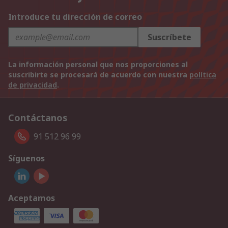
Introduce tu dirección de correo
Suscríbete
La información personal que nos proporciones al
suscribirte se procesará de acuerdo con nuestra
política
de privacidad
.
Contáctanos
91 512 96 99
Síguenos
Aceptamos