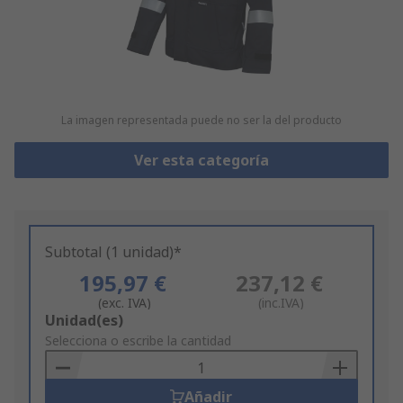
La imagen representada puede no ser la del producto
Ver esta categoría
Subtotal (1 unidad)*
195,97 €
237,12 €
(exc. IVA)
(inc.IVA)
Add
Unidad(es)
to
Selecciona o escribe la cantidad
Basket
Añadir