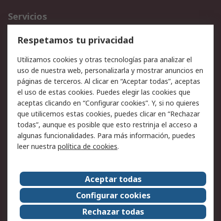
Servicios
Cómo realizar pedidos
Devoluciones
Respetamos tu privacidad
Facturación y pago
Formas de entrega
Utilizamos cookies y otras tecnologías para analizar el
Ofertas
Soporte técnico
uso de nuestra web, personalizarla y mostrar anuncios en
páginas de terceros. Al clicar en “Aceptar todas”, aceptas
Legal
el uso de estas cookies. Puedes elegir las cookies que
aceptas clicando en “Configurar cookies”. Y, si no quieres
Aviso legal
Política de privacidad -
que utilicemos estas cookies, puedes clicar en “Rechazar
Actualizada
todas”, aunque es posible que esto restrinja el acceso a
Política sobre cookies
Seguridad de emails
algunas funcionalidades. Para más información, puedes
Certificaciones de
Condiciones de venta
leer nuestra
política de cookies
.
empresa
Aceptar todas
Acerca de RS
Configurar cookies
Acerca de RS
RS Group
Rechazar todas
RS en el mundo
Sala de prensa