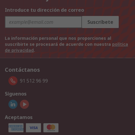
Introduce tu dirección de correo
Suscríbete
La información personal que nos proporciones al
suscribirte se procesará de acuerdo con nuestra
política
de privacidad
.
Contáctanos
91 512 96 99
Síguenos
Aceptamos