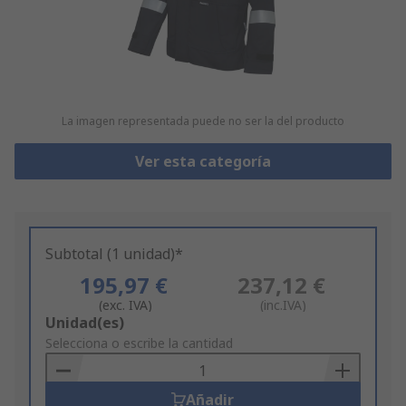
La imagen representada puede no ser la del producto
Ver esta categoría
Subtotal (1 unidad)*
195,97 €
237,12 €
(exc. IVA)
(inc.IVA)
Add
Unidad(es)
to
Selecciona o escribe la cantidad
Basket
Añadir