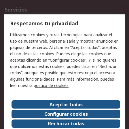
Servicios
Cómo realizar pedidos
Devoluciones
Respetamos tu privacidad
Facturación y pago
Formas de entrega
Utilizamos cookies y otras tecnologías para analizar el
Ofertas
Soporte técnico
uso de nuestra web, personalizarla y mostrar anuncios en
páginas de terceros. Al clicar en “Aceptar todas”, aceptas
Legal
el uso de estas cookies. Puedes elegir las cookies que
aceptas clicando en “Configurar cookies”. Y, si no quieres
Aviso legal
Política de privacidad -
que utilicemos estas cookies, puedes clicar en “Rechazar
Actualizada
todas”, aunque es posible que esto restrinja el acceso a
Política sobre cookies
Seguridad de emails
algunas funcionalidades. Para más información, puedes
Certificaciones de
Condiciones de venta
leer nuestra
política de cookies
.
empresa
Aceptar todas
Acerca de RS
Configurar cookies
Acerca de RS
RS Group
Rechazar todas
RS en el mundo
Sala de prensa