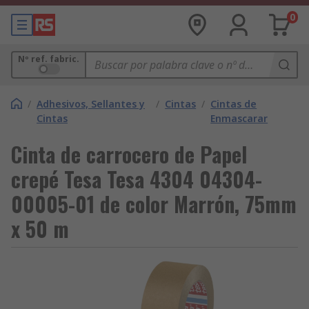
0
Nº ref. fabric.
/
Adhesivos, Sellantes y
/
Cintas
/
Cintas de
Cintas
Enmascarar
Cinta de carrocero de Papel
crepé Tesa Tesa 4304 04304-
00005-01 de color Marrón, 75mm
x 50 m