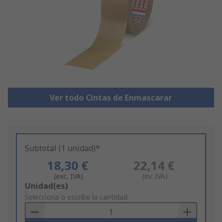
Ver todo Cintas de Enmascarar
Subtotal (1 unidad)*
18,30 €
22,14 €
(exc. IVA)
(inc.IVA)
Add
Unidad(es)
to
Selecciona o escribe la cantidad
Basket