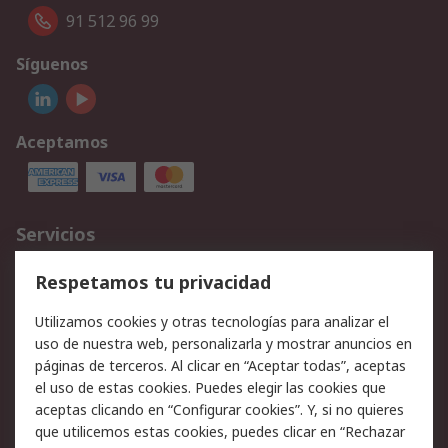
91 512 96 99
Síguenos
Aceptamos
Servicios
Cómo realizar pedidos
Devoluciones
Respetamos tu privacidad
Facturación y pago
Formas de entrega
Utilizamos cookies y otras tecnologías para analizar el
Ofertas
Soporte técnico
uso de nuestra web, personalizarla y mostrar anuncios en
páginas de terceros. Al clicar en “Aceptar todas”, aceptas
Legal
el uso de estas cookies. Puedes elegir las cookies que
aceptas clicando en “Configurar cookies”. Y, si no quieres
Aviso legal
Política de privacidad -
que utilicemos estas cookies, puedes clicar en “Rechazar
Actualizada