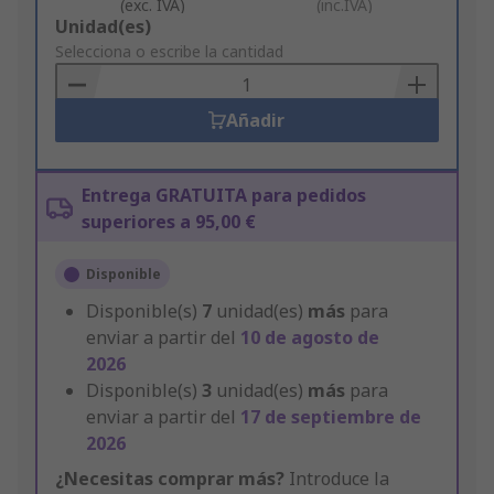
(exc. IVA)
(inc.IVA)
Add
Unidad(es)
to
Selecciona o escribe la cantidad
Basket
Añadir
Entrega GRATUITA para pedidos
superiores a 95,00 €
Disponible
Disponible(s)
7
unidad(es)
más
para
enviar a partir del
10 de agosto de
2026
Disponible(s)
3
unidad(es)
más
para
enviar a partir del
17 de septiembre de
2026
¿Necesitas comprar más?
Introduce la