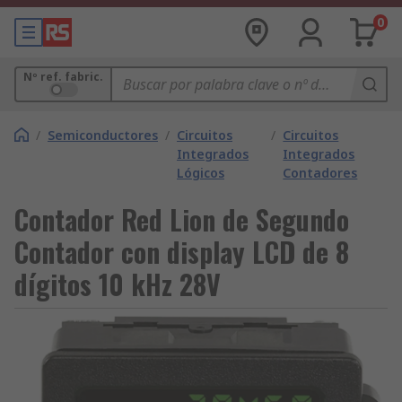
0
Nº ref. fabric.
/
Semiconductores
/
Circuitos
/
Circuitos
Integrados
Integrados
Lógicos
Contadores
Contador Red Lion de Segundo
Contador con display LCD de 8
dígitos 10 kHz 28V