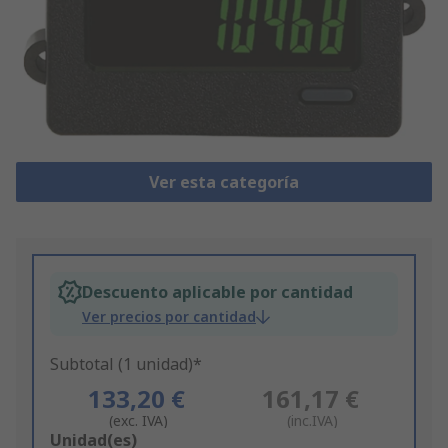
Ver esta categoría
Descuento aplicable por cantidad
Ver precios por cantidad
Subtotal (1 unidad)*
133,20 €
161,17 €
(exc. IVA)
(inc.IVA)
Add
Unidad(es)