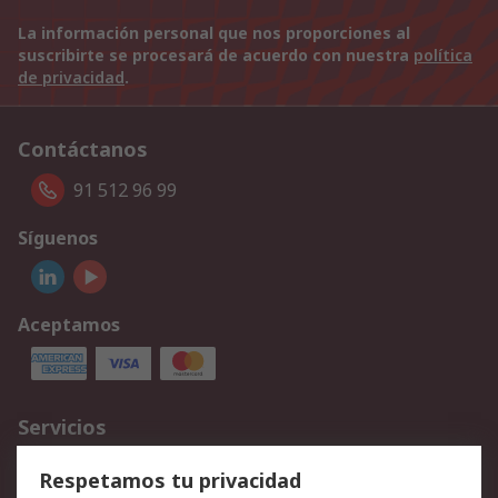
La información personal que nos proporciones al
suscribirte se procesará de acuerdo con nuestra
política
de privacidad
.
Contáctanos
91 512 96 99
Síguenos
Aceptamos
Servicios
Cómo realizar pedidos
Devoluciones
Respetamos tu privacidad