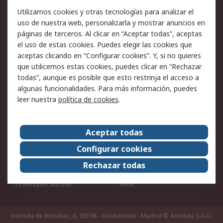
Facturación y pago
Formas de entrega
Utilizamos cookies y otras tecnologías para analizar el
Ofertas
Soporte técnico
uso de nuestra web, personalizarla y mostrar anuncios en
páginas de terceros. Al clicar en “Aceptar todas”, aceptas
Legal
el uso de estas cookies. Puedes elegir las cookies que
aceptas clicando en “Configurar cookies”. Y, si no quieres
Aviso legal
Política de privacidad -
que utilicemos estas cookies, puedes clicar en “Rechazar
Actualizada
todas”, aunque es posible que esto restrinja el acceso a
Política sobre cookies
Seguridad de emails
algunas funcionalidades. Para más información, puedes
Certificaciones de
Condiciones de venta
leer nuestra
política de cookies
.
empresa
Aceptar todas
Acerca de RS
Configurar cookies
Acerca de RS
RS Group
Rechazar todas
RS en el mundo
Sala de prensa
Trabajar en RS
ESG
Avenida de Bruselas, 6, 28108 - Alcobendas - Madrid
© Amidata S.A.U.