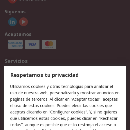
Síguenos
Aceptamos
Servicios
Cómo realizar pedidos
Devoluciones
Respetamos tu privacidad
Facturación y pago
Formas de entrega
Utilizamos cookies y otras tecnologías para analizar el
Ofertas
Soporte técnico
uso de nuestra web, personalizarla y mostrar anuncios en
páginas de terceros. Al clicar en “Aceptar todas”, aceptas
Legal
el uso de estas cookies. Puedes elegir las cookies que
aceptas clicando en “Configurar cookies”. Y, si no quieres
Aviso legal
Política de privacidad -
que utilicemos estas cookies, puedes clicar en “Rechazar
Actualizada
todas”, aunque es posible que esto restrinja el acceso a
Política sobre cookies
Seguridad de emails