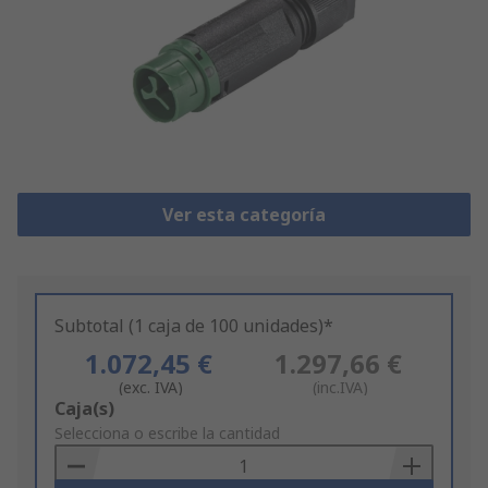
Ver esta categoría
Subtotal (1 caja de 100 unidades)*
1.072,45 €
1.297,66 €
(exc. IVA)
(inc.IVA)
Add
Caja(s)
to
Selecciona o escribe la cantidad
Basket