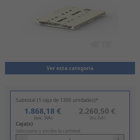
Ver esta categoría
Subtotal (1 caja de 1300 unidades)*
1.868,18 €
2.260,50 €
(exc. IVA)
(inc.IVA)
Add
Caja(s)
to
Selecciona o escribe la cantidad
Basket