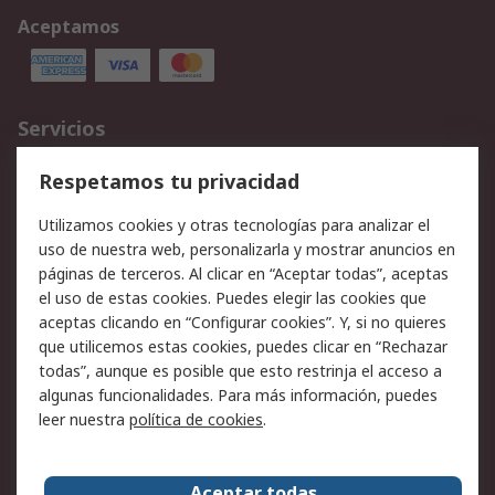
Aceptamos
Servicios
Cómo realizar pedidos
Devoluciones
Respetamos tu privacidad
Facturación y pago
Formas de entrega
Utilizamos cookies y otras tecnologías para analizar el
Ofertas
Soporte técnico
uso de nuestra web, personalizarla y mostrar anuncios en
páginas de terceros. Al clicar en “Aceptar todas”, aceptas
Legal
el uso de estas cookies. Puedes elegir las cookies que
aceptas clicando en “Configurar cookies”. Y, si no quieres
Aviso legal
Política de privacidad -
que utilicemos estas cookies, puedes clicar en “Rechazar
Actualizada
todas”, aunque es posible que esto restrinja el acceso a
Política sobre cookies
Seguridad de emails
algunas funcionalidades. Para más información, puedes
Certificaciones de
Condiciones de venta
leer nuestra
política de cookies
.
empresa
Aceptar todas