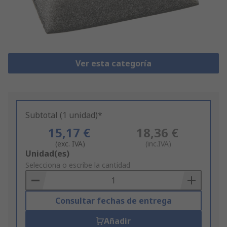
Ver esta categoría
Subtotal (1 unidad)*
15,17 €
18,36 €
(exc. IVA)
(inc.IVA)
Add
Unidad(es)
to
Selecciona o escribe la cantidad
Basket
Consultar fechas de entrega
Añadir