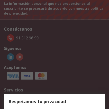
La información personal que nos proporciones al
suscribirte se procesará de acuerdo con nuestra
política
de privacidad
.
Contáctanos
91 512 96 99
Síguenos
Aceptamos
Servicios
Cómo realizar pedidos
Devoluciones
Respetamos tu privacidad
Facturación y pago
Formas de entrega