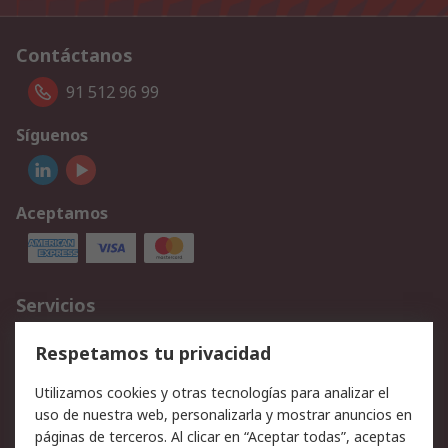
Contáctanos
91 512 96 99
Síguenos
Aceptamos
Servicios
Cómo realizar pedidos
Devoluciones
Respetamos tu privacidad
Facturación y pago
Formas de entrega
Utilizamos cookies y otras tecnologías para analizar el
Ofertas
Soporte técnico
uso de nuestra web, personalizarla y mostrar anuncios en
páginas de terceros. Al clicar en “Aceptar todas”, aceptas