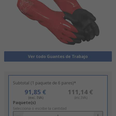
Ver todo Guantes de Trabajo
Subtotal (1 paquete de 6 pares)*
91,85 €
111,14 €
(exc. IVA)
(inc.IVA)
Add
Paquete(s)
to
Selecciona o escribe la cantidad
Basket