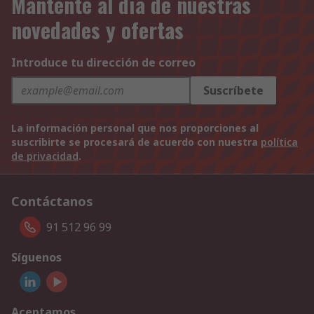
Mantente al día de nuestras
novedades y ofertas
Introduce tu dirección de correo
Suscríbete
La información personal que nos proporciones al
suscribirte se procesará de acuerdo con nuestra
política
de privacidad
.
Contáctanos
91 512 96 99
Síguenos
Aceptamos