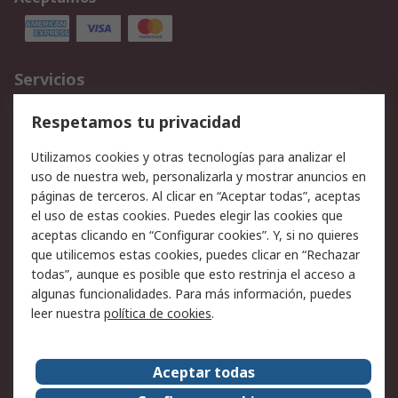
Servicios
Cómo realizar pedidos
Devoluciones
Respetamos tu privacidad
Facturación y pago
Formas de entrega
Utilizamos cookies y otras tecnologías para analizar el
Ofertas
Soporte técnico
uso de nuestra web, personalizarla y mostrar anuncios en
páginas de terceros. Al clicar en “Aceptar todas”, aceptas
Legal
el uso de estas cookies. Puedes elegir las cookies que
aceptas clicando en “Configurar cookies”. Y, si no quieres
Aviso legal
Política de privacidad -
que utilicemos estas cookies, puedes clicar en “Rechazar
Actualizada
todas”, aunque es posible que esto restrinja el acceso a
Política sobre cookies
Seguridad de emails
algunas funcionalidades. Para más información, puedes
Certificaciones de
Condiciones de venta
leer nuestra
política de cookies
.
empresa
Aceptar todas
Acerca de RS