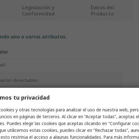
Legislación y
Datos del
Conformidad
Producto
ndo uno o varios atributos.
alor
affi
antes desechables
mos tu privacidad
trilo
cookies y otras tecnologías para analizar el uso de nuestra web, pers
ncios en páginas de terceros. Al clicar en “Aceptar todas”, aceptas e
ul
es. Puedes elegir las cookies que aceptas clicando en “Configurar cook
que utilicemos estas cookies, puedes clicar en “Rechazar todas”, au
o
 esto restrinja el acceso a algunas funcionalidades. Para más inform