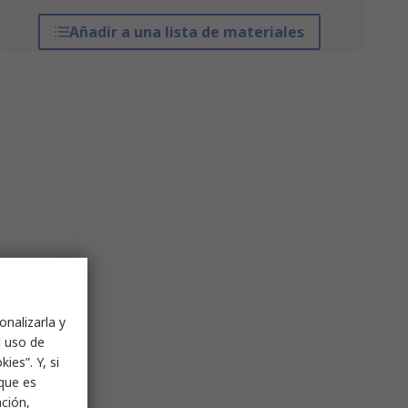
Añadir a una lista de materiales
onalizarla y
l uso de
ies”. Y, si
nque es
ación,