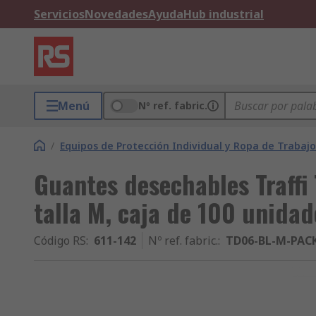
Servicios
Novedades
Ayuda
Hub industrial
Menú
Nº ref. fabric.
/
Equipos de Protección Individual y Ropa de Trabajo
Guantes desechables Traffi T
talla M, caja de 100 unidad
Código RS
:
611-142
Nº ref. fabric.
:
TD06-BL-M-PAC