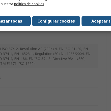
r nuestra
política de cookies
.
0
affi
azar todas
Configurar cookies
Aceptar 
 ISO 374-2, Resolution AP (2004) 4, EN ISO 21420, EN
O 374-1, EN 16523-1, Regulation (EC) No 1935/2004, EN
O 374-4, EN1186, EN ISO 374-5, Directive 93/11/EEC,
TM F1671, ISO 16604
5