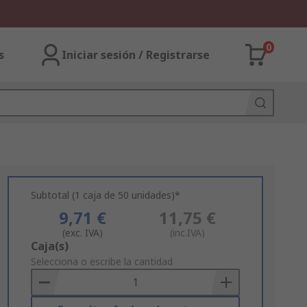
0
s
Iniciar sesión / Registrarse
Subtotal (1 caja de 50 unidades)*
9,71 €
11,75 €
(exc. IVA)
(inc.IVA)
Add
Caja(s)
to
Selecciona o escribe la cantidad
Basket