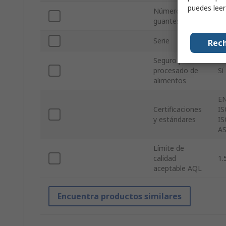
puedes lee
Número de
10
guantes
Serie
Tr
Rech
Seguro para el
procesado de
Sí
alimentos
EN
Certificaciones
IS
y estándares
IS
AS
Límite de
calidad
1.
aceptable AQL
Encuentra productos similares