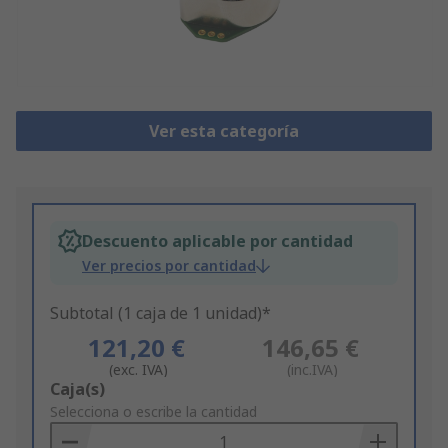
Ver esta categoría
Descuento aplicable por cantidad
Ver precios por cantidad
Subtotal (1 caja de 1 unidad)*
121,20 €
146,65 €
(exc. IVA)
(inc.IVA)
Add
Caja(s)
to
Selecciona o escribe la cantidad
Basket