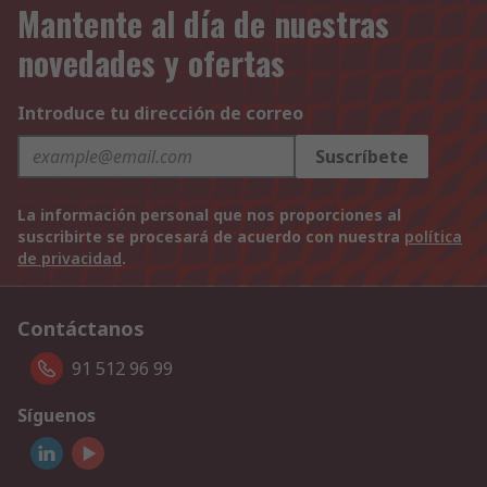
Mantente al día de nuestras
novedades y ofertas
Introduce tu dirección de correo
Suscríbete
La información personal que nos proporciones al
suscribirte se procesará de acuerdo con nuestra
política
de privacidad
.
Contáctanos
91 512 96 99
Síguenos