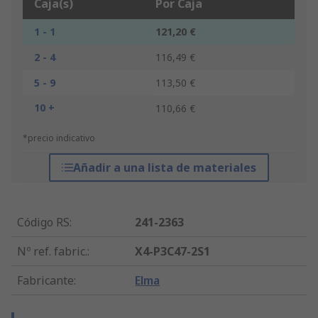
Caja(s)
Por Caja
1 - 1
121,20 €
2 - 4
116,49 €
5 - 9
113,50 €
10 +
110,66 €
*precio indicativo
Añadir a una lista de materiales
Código RS
:
241-2363
Nº ref. fabric.
:
X4-P3C47-2S1
Fabricante
:
Elma