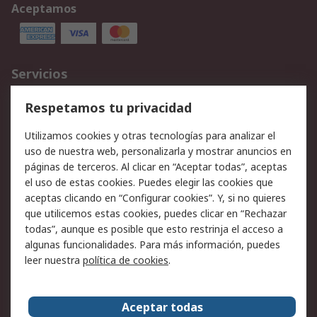
Aceptamos
Servicios
Cómo realizar pedidos
Devoluciones
Respetamos tu privacidad
Facturación y pago
Formas de entrega
Utilizamos cookies y otras tecnologías para analizar el
Ofertas
Soporte técnico
uso de nuestra web, personalizarla y mostrar anuncios en
páginas de terceros. Al clicar en “Aceptar todas”, aceptas
Legal
el uso de estas cookies. Puedes elegir las cookies que
aceptas clicando en “Configurar cookies”. Y, si no quieres
Aviso legal
Política de privacidad -
que utilicemos estas cookies, puedes clicar en “Rechazar
Actualizada
todas”, aunque es posible que esto restrinja el acceso a
Política sobre cookies
Seguridad de emails
algunas funcionalidades. Para más información, puedes
Certificaciones de
Condiciones de venta
leer nuestra
política de cookies
.
empresa
Aceptar todas
Acerca de RS