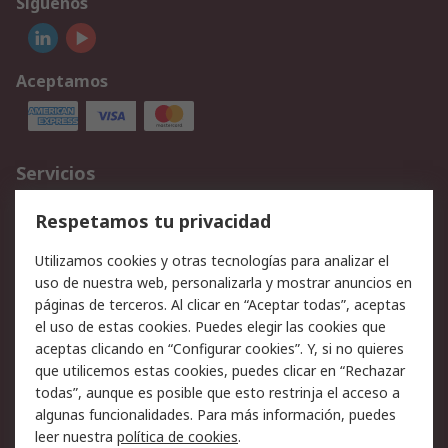
Síguenos
Aceptamos
Servicios
Cómo realizar pedidos
Devoluciones
Respetamos tu privacidad
Facturación y pago
Formas de entrega
Utilizamos cookies y otras tecnologías para analizar el
Ofertas
Soporte técnico
uso de nuestra web, personalizarla y mostrar anuncios en
páginas de terceros. Al clicar en “Aceptar todas”, aceptas
Legal
el uso de estas cookies. Puedes elegir las cookies que
aceptas clicando en “Configurar cookies”. Y, si no quieres
Aviso legal
Política de privacidad -
que utilicemos estas cookies, puedes clicar en “Rechazar
Actualizada
todas”, aunque es posible que esto restrinja el acceso a
Política sobre cookies
Seguridad de emails
algunas funcionalidades. Para más información, puedes
Certificaciones de
Condiciones de venta
leer nuestra
política de cookies
.