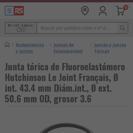
0
Nº ref. fabric.
/
Rodamientos
/
Juntas de
/
Juntas y Juntas
y Juntas
Estanqueidad
Tóricas
Junta tórica de Fluoroelastómero
Hutchinson Le Joint Français, Ø
int. 43.4 mm Diám.int., Ø ext.
50.6 mm OD, grosor 3.6