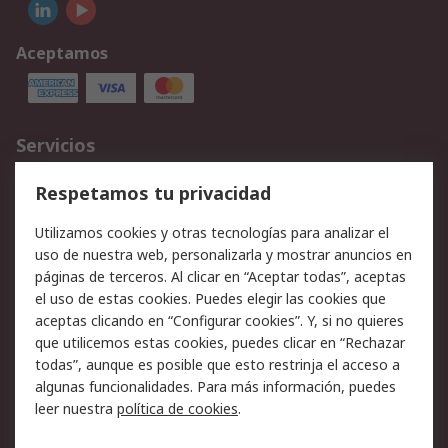
Aceptamos
Servicios
Cómo realizar pedidos
Devoluciones
Respetamos tu privacidad
Facturación y pago
Formas de entrega
Utilizamos cookies y otras tecnologías para analizar el
Ofertas
Soporte técnico
uso de nuestra web, personalizarla y mostrar anuncios en
páginas de terceros. Al clicar en “Aceptar todas”, aceptas
Legal
el uso de estas cookies. Puedes elegir las cookies que
aceptas clicando en “Configurar cookies”. Y, si no quieres
Aviso legal
Política de privacidad -
que utilicemos estas cookies, puedes clicar en “Rechazar
Actualizada
todas”, aunque es posible que esto restrinja el acceso a
Política sobre cookies
Seguridad de emails
algunas funcionalidades. Para más información, puedes
Certificaciones de
Condiciones de venta
leer nuestra
política de cookies
.
empresa