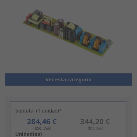
Ver esta categoría
Subtotal (1 unidad)*
284,46 €
344,20 €
(exc. IVA)
(inc.IVA)
Add
Unidad(es)