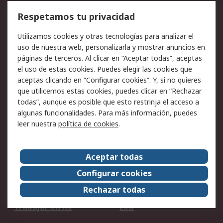
Cómo realizar pedidos
Devoluciones
Respetamos tu privacidad
Facturación y pago
Formas de entrega
Utilizamos cookies y otras tecnologías para analizar el
Ofertas
Soporte técnico
uso de nuestra web, personalizarla y mostrar anuncios en
páginas de terceros. Al clicar en “Aceptar todas”, aceptas
Legal
el uso de estas cookies. Puedes elegir las cookies que
aceptas clicando en “Configurar cookies”. Y, si no quieres
Aviso legal
Política de privacidad -
que utilicemos estas cookies, puedes clicar en “Rechazar
Actualizada
todas”, aunque es posible que esto restrinja el acceso a
Política sobre cookies
Seguridad de emails
algunas funcionalidades. Para más información, puedes
Certificaciones de
Condiciones de venta
leer nuestra
política de cookies
.
empresa
Aceptar todas
Acerca de RS
Configurar cookies
Acerca de RS
RS Group
Rechazar todas
RS en el mundo
Sala de prensa
Trabajar en RS
ESG