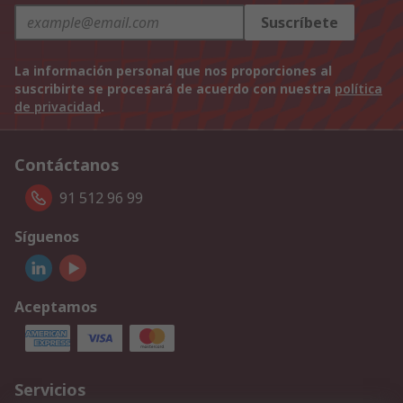
Suscríbete
La información personal que nos proporciones al
suscribirte se procesará de acuerdo con nuestra
política
de privacidad
.
Contáctanos
91 512 96 99
Síguenos
Aceptamos
Servicios