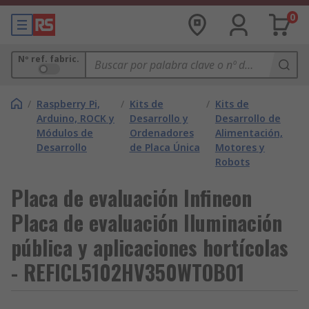
0
Nº ref. fabric.
/
Raspberry Pi,
/
Kits de
/
Kits de
Arduino, ROCK y
Desarrollo y
Desarrollo de
Módulos de
Ordenadores
Alimentación,
Desarrollo
de Placa Única
Motores y
Robots
Placa de evaluación Infineon
Placa de evaluación Iluminación
pública y aplicaciones hortícolas
- REFICL5102HV350WTOBO1