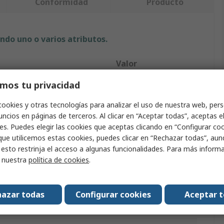
Conformidad
Producto
ndo uno o varios atributos.
Valor
mos tu privacidad
RS PRO
cookies y otras tecnologías para analizar el uso de nuestra web, pers
Placa de prueba
ncios en páginas de terceros. Al clicar en “Aceptar todas”, aceptas e
to
Placa de prueba
es. Puedes elegir las cookies que aceptas clicando en “Configurar cook
que utilicemos estas cookies, puedes clicar en “Rechazar todas”, au
215mm
 esto restrinja el acceso a algunas funcionalidades. Para más inform
r nuestra
política de cookies
.
105.5mm
9mm
azar todas
Configurar cookies
Aceptar 
es interconectados
1