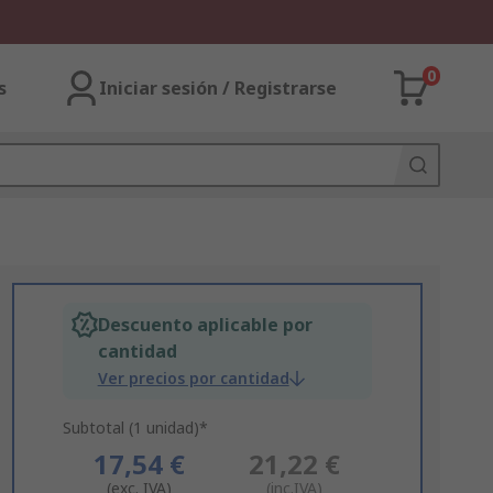
0
s
Iniciar sesión / Registrarse
Descuento aplicable por
cantidad
Ver precios por cantidad
Subtotal (1 unidad)*
17,54 €
21,22 €
(exc. IVA)
(inc.IVA)