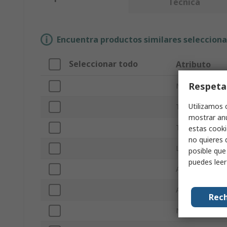
Técnica
Encuentra productos similares selecciona
Seleccionar todo
Atributo
Respeta
Marca
Utilizamos 
Tipo Sub
mostrar anu
Tipo de produc
estas cooki
no quieres 
Longitud
posible que
puedes lee
Anchura
Altura
Rech
Número de bus