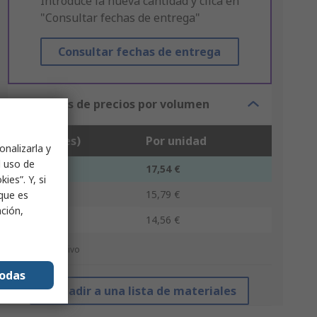
Introduce la nueva cantidad y clica en
"Consultar fechas de entrega"
Consultar fechas de entrega
Opciones de precios por volumen
Unidad(es)
Por unidad
onalizarla y
l uso de
1 - 9
17,54 €
ies”. Y, si
10 - 99
15,79 €
nque es
ación,
100 +
14,56 €
*precio indicativo
todas
Añadir a una lista de materiales