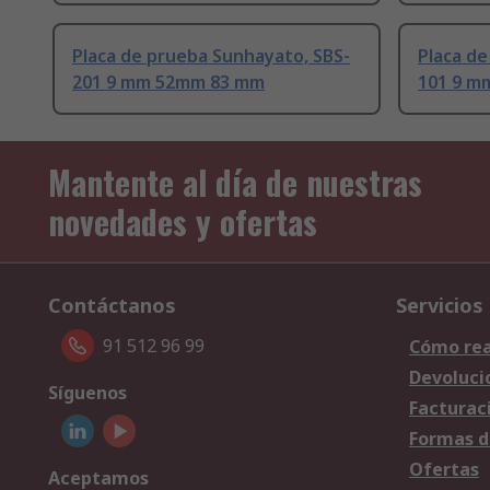
Placa de prueba Sunhayato, SBS-
Placa d
201 9 mm 52mm 83 mm
101 9 m
Mantente al día de nuestras
novedades y ofertas
Contáctanos
Servicios
91 512 96 99
Cómo rea
Devoluci
Síguenos
Facturac
Formas d
Ofertas
Aceptamos