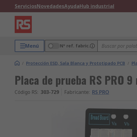
Servicios
Novedades
Ayuda
Hub industrial
Menú
Nº ref. fabric.
/
Protección ESD, Sala Blanca y Prototipado PCB
/
Pl
Placa de prueba RS PRO 
Código RS
:
303-729
Fabricante
:
RS PRO