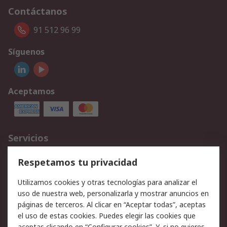
Contáctanos
91 512 96 99
Síguenos
Aceptamos
Servicios
Cómo realizar pedidos
Devoluciones
Respetamos tu privacidad
Facturación y pago
Formas de entrega
Utilizamos cookies y otras tecnologías para analizar el
Ofertas
Soporte técnico
uso de nuestra web, personalizarla y mostrar anuncios en
páginas de terceros. Al clicar en “Aceptar todas”, aceptas
Legal
el uso de estas cookies. Puedes elegir las cookies que
aceptas clicando en “Configurar cookies”. Y, si no quieres