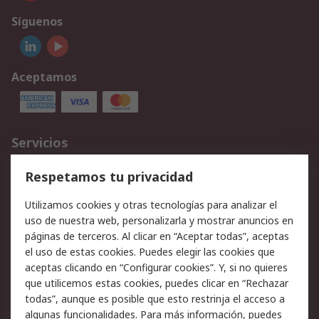
Síguenos
Aceptamos
Servicios
Cómo realizar pedidos
Devoluciones
Respetamos tu privacidad
Facturación y pago
Formas de entrega
Utilizamos cookies y otras tecnologías para analizar el
Ofertas
Soporte técnico
uso de nuestra web, personalizarla y mostrar anuncios en
páginas de terceros. Al clicar en “Aceptar todas”, aceptas
Legal
el uso de estas cookies. Puedes elegir las cookies que
aceptas clicando en “Configurar cookies”. Y, si no quieres
Aviso legal
Política de privacidad -
que utilicemos estas cookies, puedes clicar en “Rechazar
Actualizada
todas”, aunque es posible que esto restrinja el acceso a
Política sobre cookies
Seguridad de emails
algunas funcionalidades. Para más información, puedes