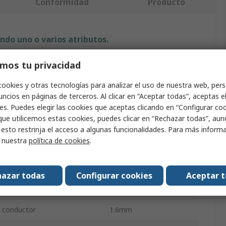
Conformidad
Producto
ndo uno o varios atributos.
Valor
mos tu privacidad
cookies y otras tecnologías para analizar el uso de nuestra web, pers
3M
ncios en páginas de terceros. Al clicar en “Aceptar todas”, aceptas e
Portafusibles en línea
es. Puedes elegir las cookies que aceptas clicando en “Configurar cook
que utilicemos estas cookies, puedes clicar en “Rechazar todas”, au
po
Polipropileno
 esto restrinja el acceso a algunas funcionalidades. Para más inform
r nuestra
política de cookies
.
funcionamiento máxima
105°C
estándares
No
azar todas
Configurar cookies
Aceptar 
972-A
e conductor
1.6mm