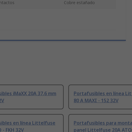
ontactos
Cobre estañado
sibles iMaXX 20A 37.6 mm
Portafusibles en línea Li
2V
80 A MAXI - 152 32V
ibles en línea Littelfuse
Portafusibles para monta
 - FKH 32V
panel Littelfuse 20A ATO