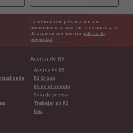
La información personal que nos
proporciones al suscribirte se procesará
de acuerdo con nuestra
política de
privacidad
.
Acerca de RS
Acerca de RS
Actualizada
RS Group
RS en el mundo
Sala de prensa
sa
Trabajar en RS
ESG