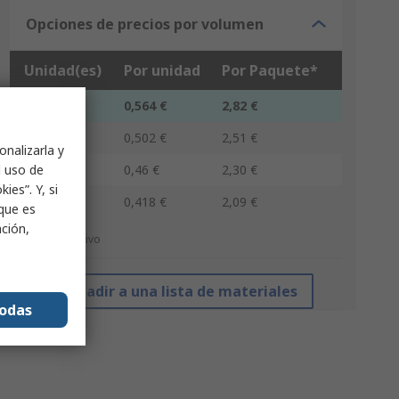
Opciones de precios por volumen
Unidad(es)
Por unidad
Por Paquete*
5 - 20
0,564 €
2,82 €
25 - 95
0,502 €
2,51 €
onalizarla y
l uso de
100 - 245
0,46 €
2,30 €
ies”. Y, si
250 +
0,418 €
2,09 €
nque es
ación,
*precio indicativo
Añadir a una lista de materiales
todas