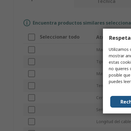
Técnica
Encuentra productos similares selecciona
Seleccionar todo
Atributo
Respeta
Utilizamos 
Marca
mostrar anu
Tipo de producto
estas cooki
no quieres 
Material del cuer
posible que
puedes lee
Temperatura de 
Certificaciones y 
Rech
Serie
Longitud del cabl