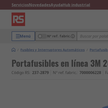
Servicios
Novedades
Ayuda
Hub industrial
Menú
Nº ref. fabric.
/
Fusibles y Interruptores Automáticos
/
Portafusib
Portafusibles en línea 3M 
Código RS
:
237-2879
Nº ref. fabric.
:
7000006228
F