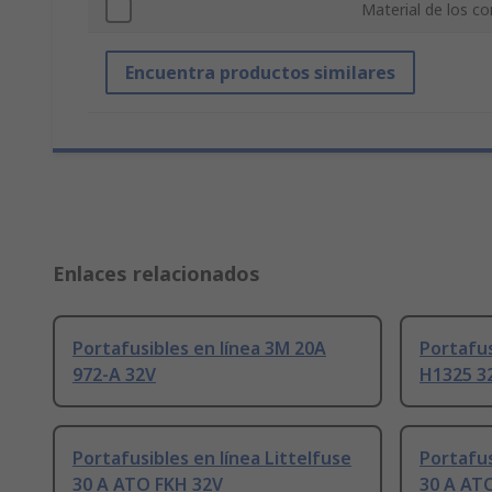
Material de los c
Encuentra productos similares
Enlaces relacionados
Portafusibles en línea 3M 20A
Portafu
972-A 32V
H1325 3
Portafusibles en línea Littelfuse
Portafus
30 A ATO FKH 32V
30 A ATO