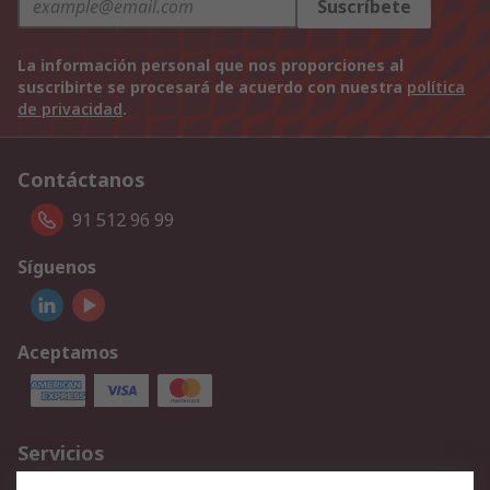
Suscríbete
La información personal que nos proporciones al
suscribirte se procesará de acuerdo con nuestra
política
de privacidad
.
Contáctanos
91 512 96 99
Síguenos
Aceptamos
Servicios