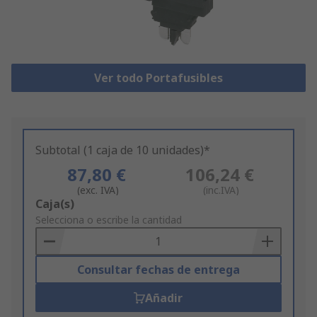
Ver todo Portafusibles
Subtotal (1 caja de 10 unidades)*
87,80 €
106,24 €
(exc. IVA)
(inc.IVA)
Add
Caja(s)
to
Selecciona o escribe la cantidad
Basket
Consultar fechas de entrega
Añadir