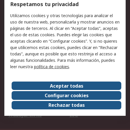
Cómo realizar pedidos
Devoluciones
Respetamos tu privacidad
Facturación y pago
Formas de entrega
Utilizamos cookies y otras tecnologías para analizar el
Ofertas
Soporte técnico
uso de nuestra web, personalizarla y mostrar anuncios en
páginas de terceros. Al clicar en “Aceptar todas”, aceptas
Legal
el uso de estas cookies. Puedes elegir las cookies que
aceptas clicando en “Configurar cookies”. Y, si no quieres
Aviso legal
Política de privacidad -
que utilicemos estas cookies, puedes clicar en “Rechazar
Actualizada
todas”, aunque es posible que esto restrinja el acceso a
Política sobre cookies
Seguridad de emails
algunas funcionalidades. Para más información, puedes
Certificaciones de
Condiciones de venta
leer nuestra
política de cookies
.
empresa
Aceptar todas
Acerca de RS
Configurar cookies
Acerca de RS
RS Group
Rechazar todas
RS en el mundo
Sala de prensa
Trabajar en RS
ESG