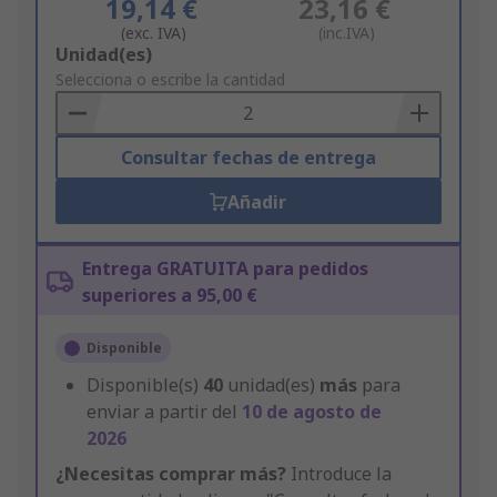
19,14 €
23,16 €
(exc. IVA)
(inc.IVA)
Add
Unidad(es)
to
Selecciona o escribe la cantidad
Basket
Consultar fechas de entrega
Añadir
Entrega GRATUITA para pedidos
superiores a 95,00 €
Disponible
Disponible(s)
40
unidad(es)
más
para
enviar a partir del
10 de agosto de
2026
¿Necesitas comprar más?
Introduce la