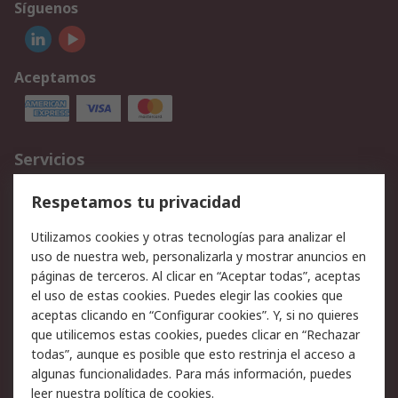
Síguenos
Aceptamos
Servicios
Cómo realizar pedidos
Devoluciones
Respetamos tu privacidad
Facturación y pago
Formas de entrega
Utilizamos cookies y otras tecnologías para analizar el
Ofertas
Soporte técnico
uso de nuestra web, personalizarla y mostrar anuncios en
páginas de terceros. Al clicar en “Aceptar todas”, aceptas
Legal
el uso de estas cookies. Puedes elegir las cookies que
aceptas clicando en “Configurar cookies”. Y, si no quieres
Aviso legal
Política de privacidad -
que utilicemos estas cookies, puedes clicar en “Rechazar
Actualizada
todas”, aunque es posible que esto restrinja el acceso a
Política sobre cookies
Seguridad de emails
algunas funcionalidades. Para más información, puedes
Certificaciones de
Condiciones de venta
leer nuestra
política de cookies
.