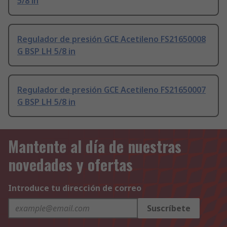
5/8 in
Regulador de presión GCE Acetileno FS21650008
G BSP LH 5/8 in
Regulador de presión GCE Acetileno FS21650007
G BSP LH 5/8 in
Mantente al día de nuestras
novedades y ofertas
Introduce tu dirección de correo
Suscríbete