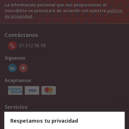
La información personal que nos proporciones al
suscribirte se procesará de acuerdo con nuestra
política
de privacidad
.
Contáctanos
91 512 96 99
Síguenos
Aceptamos
Servicios
Cómo realizar pedidos
Devoluciones
Respetamos tu privacidad
Facturación y pago
Formas de entrega