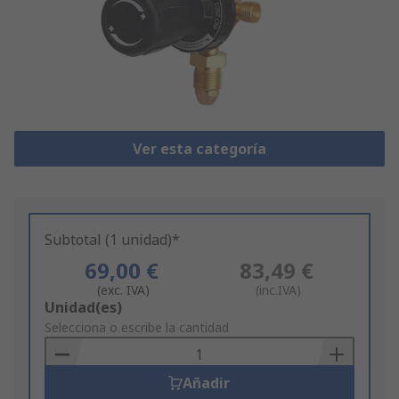
Ver esta categoría
Subtotal (1 unidad)*
69,00 €
83,49 €
(exc. IVA)
(inc.IVA)
Add
Unidad(es)
to
Selecciona o escribe la cantidad
Basket
Añadir