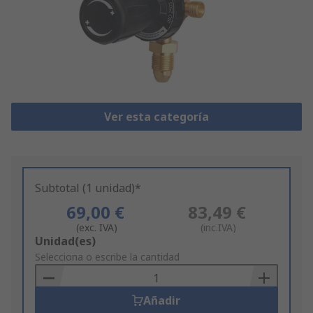
Ver esta categoría
Subtotal (1 unidad)*
69,00 €
83,49 €
(exc. IVA)
(inc.IVA)
Add
Unidad(es)
to
Selecciona o escribe la cantidad
Basket
Añadir