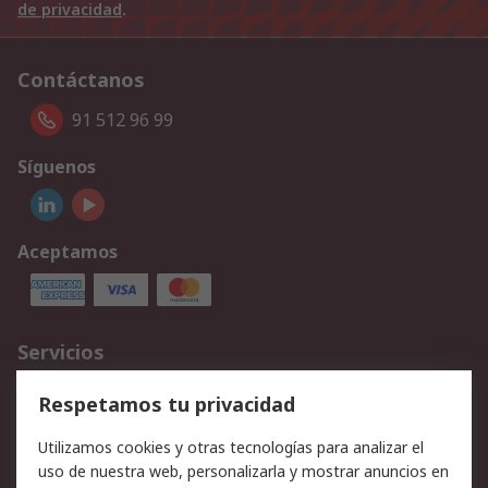
de privacidad
.
Contáctanos
91 512 96 99
Síguenos
Aceptamos
Servicios
Cómo realizar pedidos
Devoluciones
Respetamos tu privacidad
Facturación y pago
Formas de entrega
Utilizamos cookies y otras tecnologías para analizar el
Ofertas
Soporte técnico
uso de nuestra web, personalizarla y mostrar anuncios en