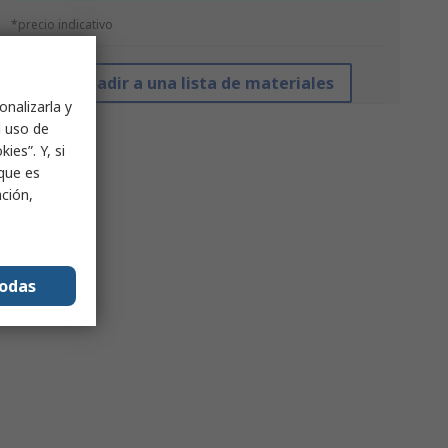
*precio indicativo
Añadir a una lista de materiales
onalizarla y
l uso de
ies”. Y, si
nque es
ación,
todas