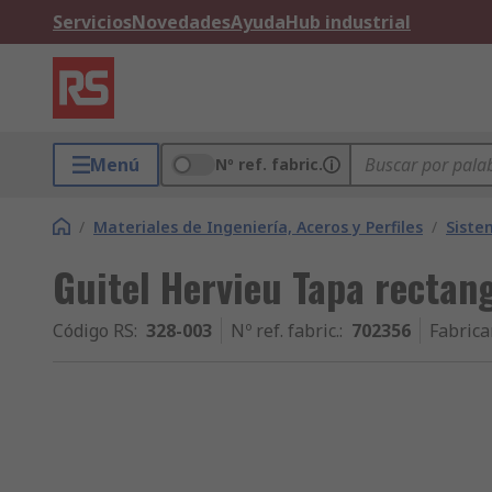
Servicios
Novedades
Ayuda
Hub industrial
Menú
Nº ref. fabric.
/
Materiales de Ingeniería, Aceros y Perfiles
/
Siste
Guitel Hervieu Tapa rectan
Código RS
:
328-003
Nº ref. fabric.
:
702356
Fabrica