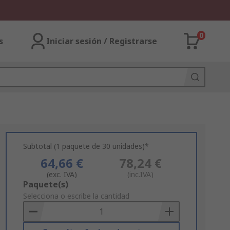
0
s
Iniciar sesión / Registrarse
Subtotal (1 paquete de 30 unidades)*
64,66 €
78,24 €
(exc. IVA)
(inc.IVA)
Add
Paquete(s)
to
Selecciona o escribe la cantidad
Basket