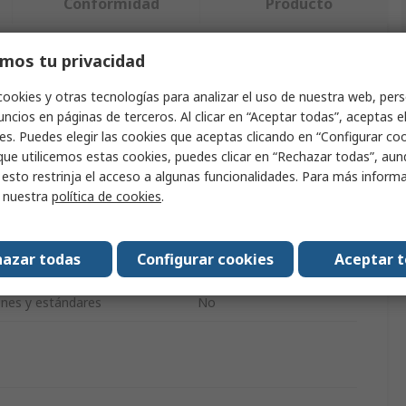
Conformidad
Producto
mos tu privacidad
ndo uno o varios atributos.
cookies y otras tecnologías para analizar el uso de nuestra web, pers
Valor
ncios en páginas de terceros. Al clicar en “Aceptar todas”, aceptas e
es. Puedes elegir las cookies que aceptas clicando en “Configurar cook
Guitel Hervieu
que utilicemos estas cookies, puedes clicar en “Rechazar todas”, au
 esto restrinja el acceso a algunas funcionalidades. Para más inform
oducto
Tapa rectangular
r nuestra
política de cookies
.
Negro
azar todas
Configurar cookies
Aceptar 
Plástico
iones y estándares
No