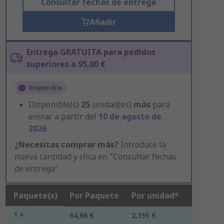
Consultar fechas de entrega
Añadir
Entrega GRATUITA para pedidos
superiores a 95,00 €
Disponible
Disponible(s)
25
unidad(es)
más
para
enviar a partir del
10 de agosto de
2026
¿Necesitas comprar más?
Introduce la
nueva cantidad y clica en "Consultar fechas
de entrega"
Paquete(s)
Por Paquete
Por unidad*
1 +
64,66 €
2,155 €