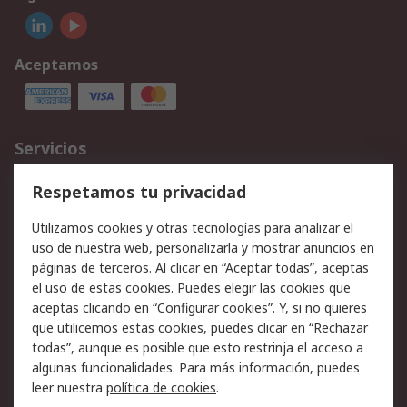
Aceptamos
Servicios
Cómo realizar pedidos
Devoluciones
Respetamos tu privacidad
Facturación y pago
Formas de entrega
Utilizamos cookies y otras tecnologías para analizar el
Ofertas
Soporte técnico
uso de nuestra web, personalizarla y mostrar anuncios en
páginas de terceros. Al clicar en “Aceptar todas”, aceptas
Legal
el uso de estas cookies. Puedes elegir las cookies que
aceptas clicando en “Configurar cookies”. Y, si no quieres
Aviso legal
Política de privacidad -
que utilicemos estas cookies, puedes clicar en “Rechazar
Actualizada
todas”, aunque es posible que esto restrinja el acceso a
Política sobre cookies
Seguridad de emails
algunas funcionalidades. Para más información, puedes
Certificaciones de
Condiciones de venta
leer nuestra
política de cookies
.