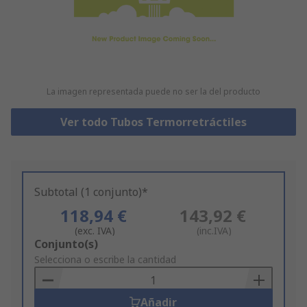
La imagen representada puede no ser la del producto
Ver todo Tubos Termorretráctiles
Subtotal (1 conjunto)*
118,94 €
143,92 €
(exc. IVA)
(inc.IVA)
Add
Conjunto(s)
to
Selecciona o escribe la cantidad
Basket
Añadir