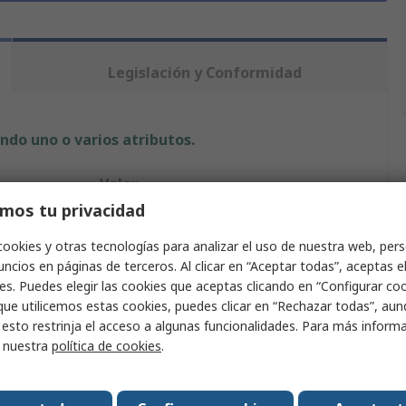
Legislación y Conformidad
ndo uno o varios atributos.
Valor
mos tu privacidad
ebm-papst
cookies y otras tecnologías para analizar el uso de nuestra web, pers
Ventiladores axiales dc
ncios en páginas de terceros. Al clicar en “Aceptar todas”, aceptas e
es. Puedes elegir las cookies que aceptas clicando en “Configurar cook
280m³/h
que utilicemos estas cookies, puedes clicar en “Rechazar todas”, au
 esto restrinja el acceso a algunas funcionalidades. Para más inform
43dB
r nuestra
política de cookies
.
o
Bola