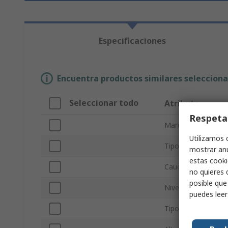
Especificaciones
Encuentra productos similares selecciona
Seleccionar todo
Atributo
Respeta
Marca
Utilizamos 
Tipo de producto
mostrar anu
estas cooki
Caudal de aire
no quieres 
posible que
Nivel de ruido
puedes lee
Tipo de rodamient