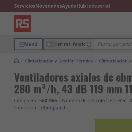
Servicios
Novedades
Ayuda
Hub industrial
Menú
Nº ref. fabric.
/
Climatización y Gestión Térmica
/
Climatización y
Ventiladores axiales dc eb
280 m³/h, 43 dB 119 mm 
Código RS
:
560-966
Número de artículo Distrelec
:
3
Fabricante
:
ebm-papst