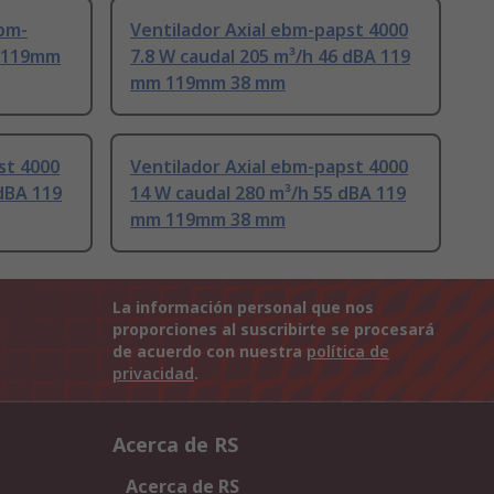
ebm-
Ventilador Axial ebm-papst 4000
m 119mm
7.8 W caudal 205 m³/h 46 dBA 119
mm 119mm 38 mm
st 4000
Ventilador Axial ebm-papst 4000
 dBA 119
14 W caudal 280 m³/h 55 dBA 119
mm 119mm 38 mm
La información personal que nos
proporciones al suscribirte se procesará
de acuerdo con nuestra
política de
privacidad
.
Acerca de RS
Acerca de RS