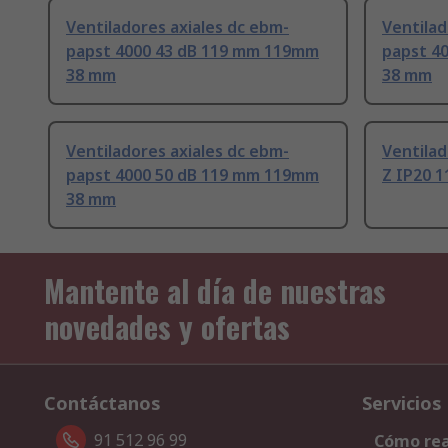
Ventiladores axiales dc ebm-
Ventilad
papst 4000 43 dB 119 mm 119mm
papst 4
38 mm
38 mm
Ventiladores axiales dc ebm-
Ventilad
papst 4000 50 dB 119 mm 119mm
Z IP20 
38 mm
Mantente al día de nuestras
novedades y ofertas
Contáctanos
Servicios
91 512 96 99
Cómo rea