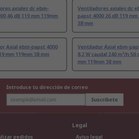
ores axiales dc ebm-
Ventiladores axiales dc 
000 46 dB 119 mm 119mm
papst 4000 26 dB 119 m
38 mm
or Axial ebm-papst 4000
Ventilador Axial ebm-pap
119 mm 119mm 38 mm
8.2 W caudal 240 m³/h 50
mm 119mm 38 mm
Introduce tu dirección de correo
Suscríbete
Legal
lizar pedidos
Aviso legal