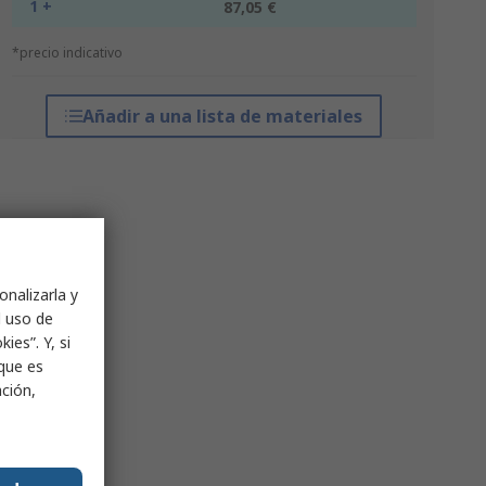
1 +
87,05 €
*precio indicativo
Añadir a una lista de materiales
onalizarla y
l uso de
ies”. Y, si
nque es
ación,