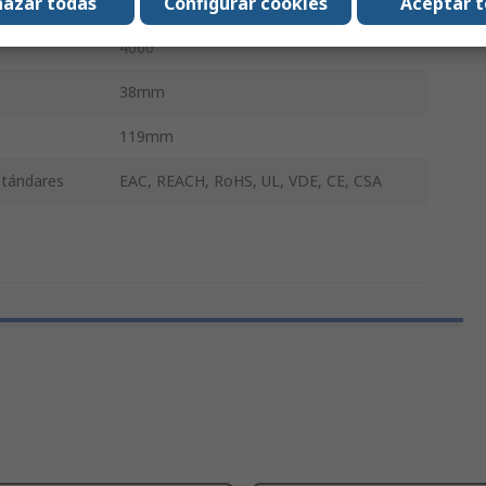
azar todas
Configurar cookies
Aceptar 
119mm
4000
38mm
119mm
stándares
EAC, REACH, RoHS, UL, VDE, CE, CSA