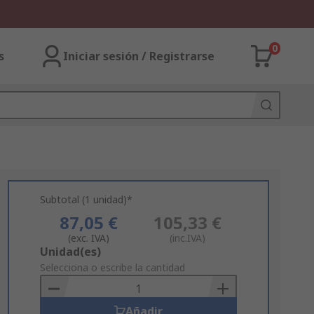
0
s
Iniciar sesión / Registrarse
Subtotal (1 unidad)*
87,05 €
105,33 €
(exc. IVA)
(inc.IVA)
Add
Unidad(es)
to
Selecciona o escribe la cantidad
Basket
Añadir