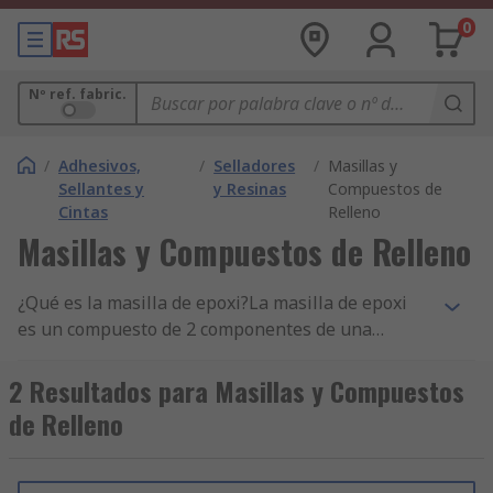
0
Nº ref. fabric.
/
Adhesivos,
/
Selladores
/
Masillas y
Sellantes y
y Resinas
Compuestos de
Cintas
Relleno
Masillas y Compuestos de Relleno
¿Qué es la masilla de epoxi?La masilla de epoxi
es un compuesto de 2 componentes de una
consistencia similar a la arcilla que es muy
resistente y duradera con una adhesión
2 Resultados para Masillas y Compuestos
excepcional. Al amasar los componentes juntos se
de Relleno
crea una reacción química exotérmica
acompañada por calor. A diferencia de otros tipos
de pegamentos, un adhesivo de epoxi se puede