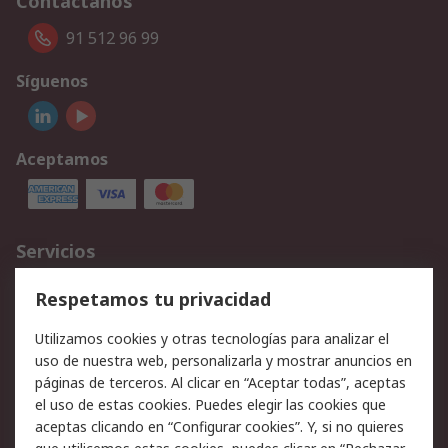
Contáctanos
91 512 96 99
Síguenos
Aceptamos
Servicios
Cómo realizar pedidos
Devoluciones
Respetamos tu privacidad
Facturación y pago
Formas de entrega
Utilizamos cookies y otras tecnologías para analizar el
Ofertas
Soporte técnico
uso de nuestra web, personalizarla y mostrar anuncios en
páginas de terceros. Al clicar en “Aceptar todas”, aceptas
Legal
el uso de estas cookies. Puedes elegir las cookies que
aceptas clicando en “Configurar cookies”. Y, si no quieres
Aviso legal
Política de privacidad -