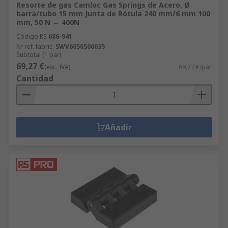
Resorte de gas Camloc Gas Springs de Acero, Ø
barra/tubo 15 mm Junta de Rótula 240 mm/6 mm 100
mm, 50 N → 400N
Código RS
686-941
Nº ref. fabric.
SWV6050500035
Subtotal (1 par)
69,27 €
(exc. IVA)
69,27 €/par
Cantidad
Añadir