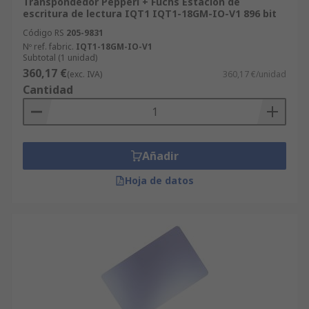
Transpondedor Pepperl + Fuchs Estación de
escritura de lectura IQT1 IQT1-18GM-IO-V1 896 bit
Código RS
205-9831
Nº ref. fabric.
IQT1-18GM-IO-V1
Subtotal (1 unidad)
360,17 €
(exc. IVA)
360,17 €/unidad
Cantidad
Añadir
Hoja de datos