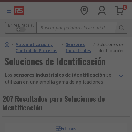
0
Nº ref. fabric.
/
Automatización y
/
Sensores
/
Soluciones de
Control de Procesos
Industriales
Identificación
Soluciones de Identificación
Los
sensores industriales de identificación
se
utilizan en una amplia gama de aplicaciones
domésticas e industriales que requieren
tecnología de detección. Las soluciones de
207 Resultados para Soluciones de
identificación, como la tecnología RFID, se puede
Identificación
utilizar para detectar un objeto desde varias
distancias.
Filtros
En RS, ofrecemos una amplia gama de soluciones