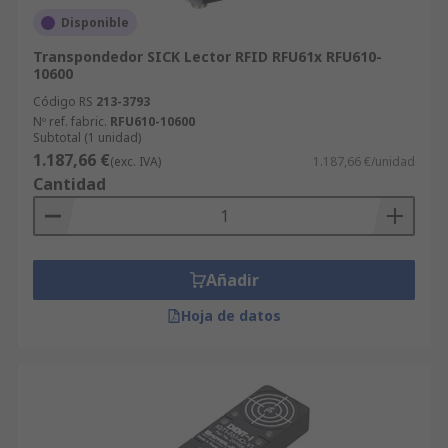
Disponible
Transpondedor SICK Lector RFID RFU61x RFU610-
10600
Código RS
213-3793
Nº ref. fabric.
RFU610-10600
Subtotal (1 unidad)
1.187,66 €
(exc. IVA)
1.187,66 €/unidad
Cantidad
Añadir
Hoja de datos