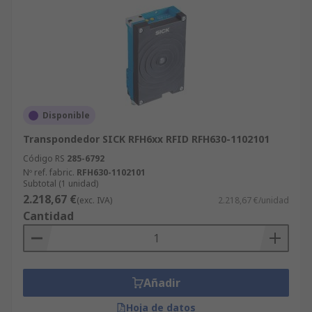
Disponible
Transpondedor SICK RFH6xx RFID RFH630-1102101
Código RS
285-6792
Nº ref. fabric.
RFH630-1102101
Subtotal (1 unidad)
2.218,67 €
(exc. IVA)
2.218,67 €/unidad
Cantidad
Añadir
Hoja de datos