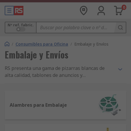
0
Nº ref. fabric.
/
Consumibles para Oficina
/
Embalaje y Envíos
Embalaje y Envíos
RS presenta una gama de pizarras blancas de
alta calidad, tablones de anuncios y
planificadores para ayudarle en muchas
actividades diarias de oficina. Nuestra oferta de
productos incluye una amplia gama de productos
y accesorios de pizarra blanca y gráficos
Alambres para Embalaje
basculantes que son ideales para talleres y una
lluvia de ideas. También vendemos planificadores
de pared y paneles de avisos para ayudar con sus