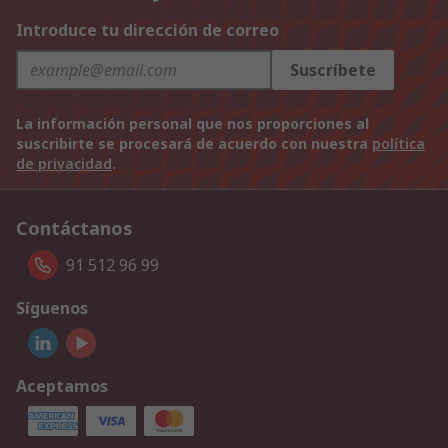
Introduce tu dirección de correo
Suscríbete
La información personal que nos proporciones al
suscribirte se procesará de acuerdo con nuestra
política
de privacidad
.
Contáctanos
91 512 96 99
Síguenos
Aceptamos