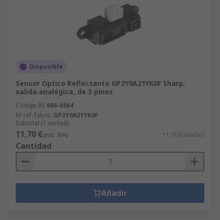
Disponible
Sensor Óptico Reflectante GP2Y0A21YK0F Sharp,
salida analógica, de 3 pines
Código RS
666-6564
Nº ref. fabric.
GP2Y0A21YK0F
Subtotal (1 unidad)
11,70 €
(exc. IVA)
11,70 €/unidad
Cantidad
Añadir