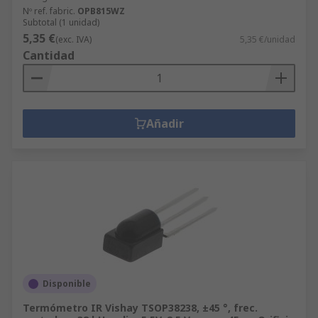
Nº ref. fabric.
OPB815WZ
Subtotal (1 unidad)
5,35 €
(exc. IVA)
5,35 €/unidad
Cantidad
Añadir
Disponible
Termómetro IR Vishay TSOP38238, ±45 °, frec.