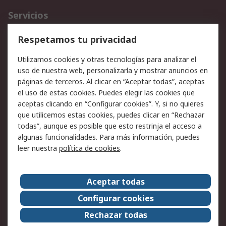
Servicios
Cómo realizar pedidos
Devoluciones
Respetamos tu privacidad
Facturación y pago
Formas de entrega
Utilizamos cookies y otras tecnologías para analizar el
Ofertas
Soporte técnico
uso de nuestra web, personalizarla y mostrar anuncios en
páginas de terceros. Al clicar en “Aceptar todas”, aceptas
Legal
el uso de estas cookies. Puedes elegir las cookies que
aceptas clicando en “Configurar cookies”. Y, si no quieres
Aviso legal
Política de privacidad -
que utilicemos estas cookies, puedes clicar en “Rechazar
Actualizada
todas”, aunque es posible que esto restrinja el acceso a
Política sobre cookies
Seguridad de emails
algunas funcionalidades. Para más información, puedes
Certificaciones de
Condiciones de venta
leer nuestra
política de cookies
.
empresa
Aceptar todas
Acerca de RS
Configurar cookies
Acerca de RS
RS Group
Rechazar todas
RS en el mundo
Sala de prensa