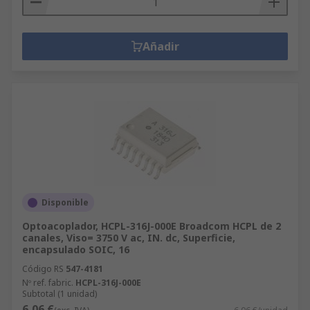
Añadir
Disponible
Optoacoplador, HCPL-316J-000E Broadcom HCPL de 2
canales, Viso= 3750 V ac, IN. dc, Superficie,
encapsulado SOIC, 16
Código RS
547-4181
Nº ref. fabric.
HCPL-316J-000E
Subtotal (1 unidad)
6,06 €