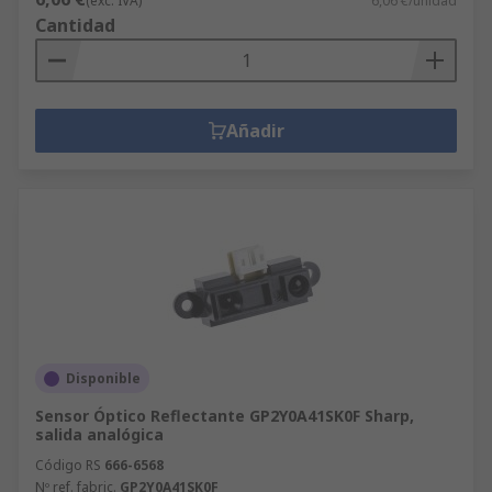
(exc. IVA)
6,06 €/unidad
Cantidad
Añadir
Disponible
Sensor Óptico Reflectante GP2Y0A41SK0F Sharp,
salida analógica
Código RS
666-6568
Nº ref. fabric.
GP2Y0A41SK0F