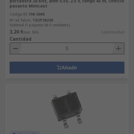
portadora 38 kHz, alim 5.5V, 2.5 V, rango 45 m, Orificio
pasante Minicast
Código RS
708-5086
Nº ref. fabric.
TSOP38238
Subtotal (1 paquete de 5 unidades)
3,20 €
(exc. IVA)
0,64 €/unidad
Cantidad
Añadir