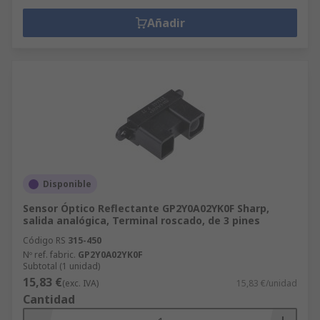
Añadir
Disponible
Sensor Óptico Reflectante GP2Y0A02YK0F Sharp,
salida analógica, Terminal roscado, de 3 pines
Código RS
315-450
Nº ref. fabric.
GP2Y0A02YK0F
Subtotal (1 unidad)
15,83 €
(exc. IVA)
15,83 €/unidad
Cantidad