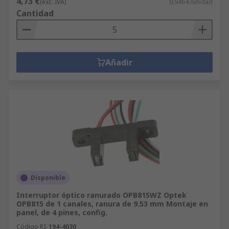
4,73 €
(exc. IVA)
0,946 €/unidad
Cantidad
Añadir
Disponible
Interruptor óptico ranurado OPB815WZ Optek
OPB815 de 1 canales, ranura de 9.53 mm Montaje en
panel, de 4 pines, config.
Código RS
194-4030