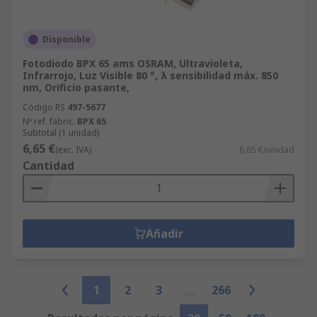
Disponible
Fotodiodo BPX 65 ams OSRAM, Ultravioleta,
Infrarrojo, Luz Visible 80 °, λ sensibilidad máx. 850
nm, Orificio pasante,
Código RS
497-5677
Nº ref. fabric.
BPX 65
Subtotal (1 unidad)
6,65 €
(exc. IVA)
6,65 €/unidad
Cantidad
Añadir
1
2
3
266