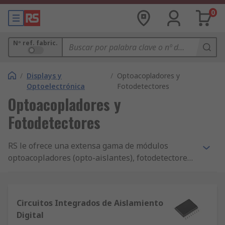
0
Nº ref. fabric.
/
Displays y
/
Optoacopladores y
Optoelectrónica
Fotodetectores
Optoacopladores y
Fotodetectores
RS le ofrece una extensa gama de módulos
optoacopladores (opto-aislantes), fotodetectores
& fotointerruptores. La gama incluye marcas
líderes tales como Avago Technologies, Fairchild
& Vishay.
Circuitos Integrados de Aislamiento
Digital