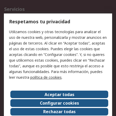
Servicios
Cómo realizar pedidos
Devoluciones
Respetamos tu privacidad
Facturación y pago
Formas de entrega
Utilizamos cookies y otras tecnologías para analizar el
Ofertas
Soporte técnico
uso de nuestra web, personalizarla y mostrar anuncios en
páginas de terceros. Al clicar en “Aceptar todas”, aceptas
Legal
el uso de estas cookies. Puedes elegir las cookies que
aceptas clicando en “Configurar cookies”. Y, si no quieres
Aviso legal
Política de privacidad -
que utilicemos estas cookies, puedes clicar en “Rechazar
Actualizada
todas”, aunque es posible que esto restrinja el acceso a
Política sobre cookies
Seguridad de emails
algunas funcionalidades. Para más información, puedes
Certificaciones de
Condiciones de venta
leer nuestra
política de cookies
.
empresa
Aceptar todas
Acerca de RS
Configurar cookies
Acerca de RS
RS Group
Rechazar todas
RS en el mundo
Sala de prensa