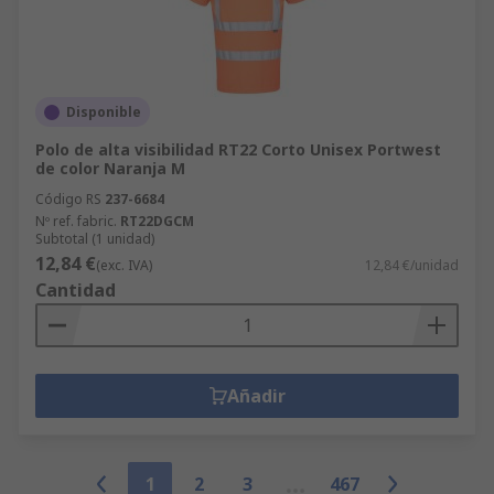
Disponible
Polo de alta visibilidad RT22 Corto Unisex Portwest
de color Naranja M
Código RS
237-6684
Nº ref. fabric.
RT22DGCM
Subtotal (1 unidad)
12,84 €
(exc. IVA)
12,84 €/unidad
Cantidad
Añadir
1
2
3
467