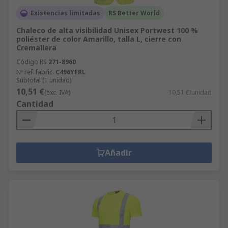
Existencias limitadas
RS Better World
Chaleco de alta visibilidad Unisex Portwest 100 %
poliéster de color Amarillo, talla L, cierre con
Cremallera
Código RS
271-8960
Nº ref. fabric.
C496YERL
Subtotal (1 unidad)
10,51 €
(exc. IVA)
10,51 €/unidad
Cantidad
Añadir