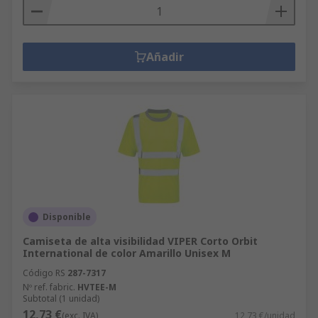
Añadir
Disponible
Camiseta de alta visibilidad VIPER Corto Orbit
International de color Amarillo Unisex M
Código RS
287-7317
Nº ref. fabric.
HVTEE-M
Subtotal (1 unidad)
12,73 €
(exc. IVA)
12,73 €/unidad