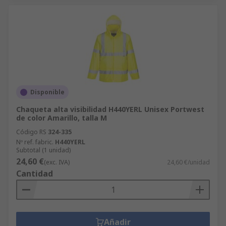
Disponible
Chaqueta alta visibilidad H440YERL Unisex Portwest
de color Amarillo, talla M
Código RS
324-335
Nº ref. fabric.
H440YERL
Subtotal (1 unidad)
24,60 €
(exc. IVA)
24,60 €/unidad
Cantidad
Añadir