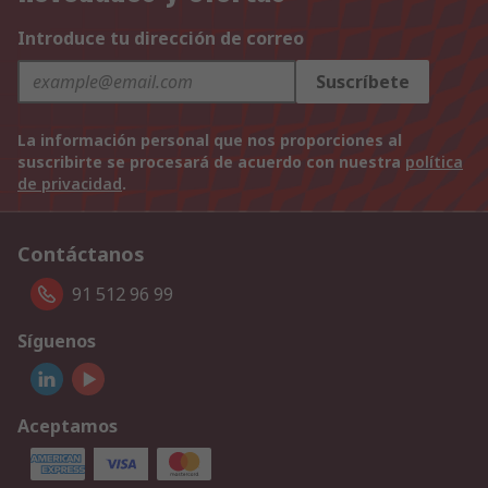
Introduce tu dirección de correo
Suscríbete
La información personal que nos proporciones al
suscribirte se procesará de acuerdo con nuestra
política
de privacidad
.
Contáctanos
91 512 96 99
Síguenos
Aceptamos