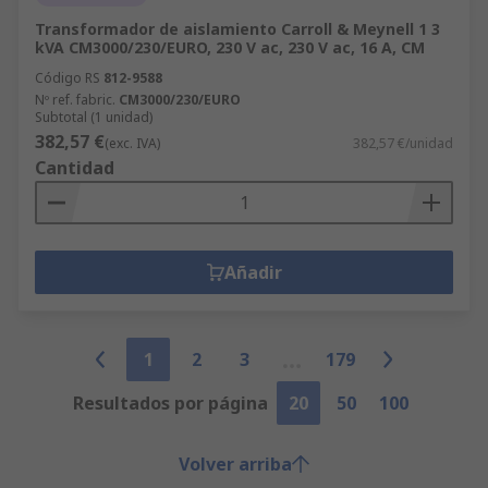
Transformador de aislamiento Carroll & Meynell 1 3
kVA CM3000/230/EURO, 230 V ac, 230 V ac, 16 A, CM
Código RS
812-9588
Nº ref. fabric.
CM3000/230/EURO
Subtotal (1 unidad)
382,57 €
(exc. IVA)
382,57 €/unidad
Cantidad
Añadir
1
2
3
179
Resultados por página
20
50
100
Volver arriba