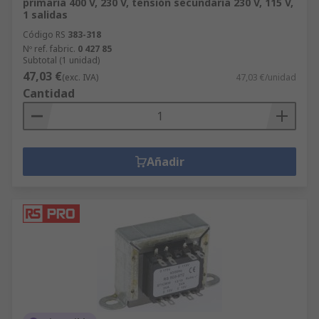
primaria 400 V, 230 V, tensión secundaria 230 V, 115 V,
1 salidas
Código RS
383-318
Nº ref. fabric.
0 427 85
Subtotal (1 unidad)
47,03 €
(exc. IVA)
47,03 €/unidad
Cantidad
Añadir