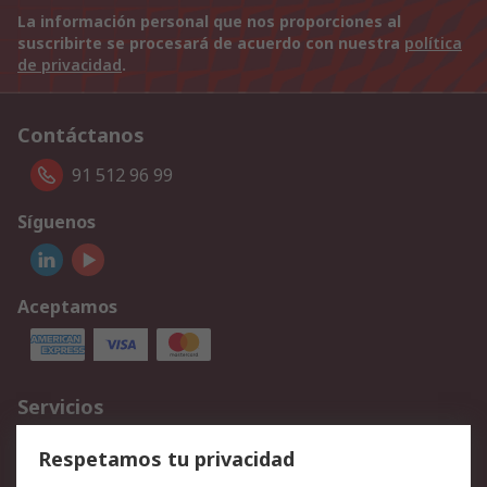
La información personal que nos proporciones al
suscribirte se procesará de acuerdo con nuestra
política
de privacidad
.
Contáctanos
91 512 96 99
Síguenos
Aceptamos
Servicios
Cómo realizar pedidos
Devoluciones
Respetamos tu privacidad
Facturación y pago
Formas de entrega