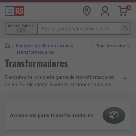
0
Nº ref. fabric.
/
Fuentes de Alimentación y
/
Transformadores
Transformadores
Transformadores
Descubra la completa gama de transformadores
de RS. Puede elegir diversas opciones como los
transformadores toroidales, de montaje en carril
DIN, panel o PCB. También encontrará nuestra
gama de transformadores de seguridad,
transformadores de 110 V y transformadores
Accesorios para Transformadores
eléctricos