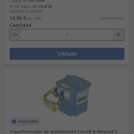
Código RS
347-2650
Nº ref. fabric.
VC 10/2/24
Subtotal (1 unidad)
16,06 €
(exc. IVA)
16,06 €/unidad
Cantidad
Añadir
Disponible
Transformador de aislamiento Carroll & Meynell 3