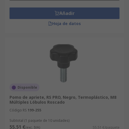
instalan fácilmente y se sujetan con un diseño
ergonómico para un ajuste de control rápido.
Añadir
Hoja de datos
Disponible
Pomo de apriete, RS PRO, Negro, Termoplástico, M8
Múltiples Lóbulos Roscado
Código RS
199-255
Subtotal (1 paquete de 10 unidades)
55,51 €
(exc. IVA)
55,51 €/paquete