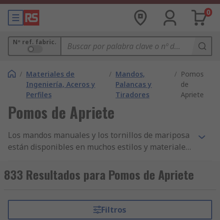
0
Nº ref. fabric.
/
Materiales de
/
Mandos,
/
Pomos
Ingeniería, Aceros y
Palancas y
de
Perfiles
Tiradores
Apriete
Pomos de Apriete
Los mandos manuales y los tornillos de mariposa
están disponibles en muchos estilos y materiales
para utilizarlos para empujar, tirar, apretar,
aflojar y como tiradores fijos. Se utilizan mucho
833 Resultados para Pomos de Apriete
en diversas aplicaciones, desde maquinaria
industrial y de construcción hasta equipos de
iluminación y audio. Los mandos están equipados
Filtros
con un tornillo saliente o acoplamientos roscados