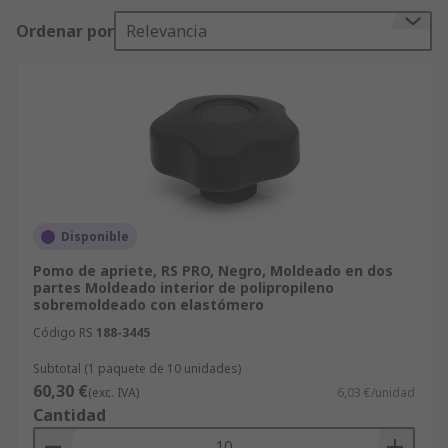
en una amplia gama de tamaños de rosca.
Ordenar por
Relevancia
MaterialEl material puede ayudar a determinar el
entorno más adecuado para utilizar el mando. Se
suelen fabricar con:PlásticosAcero
inoxidableAluminioZinc EstilosHay muchos tipos
de mandos manuales disponibles para adaptarse
al área y la aplicación en la que se utilizará.
Algunos de los estilos más comunes incluyen:
Mandos de estrella: su forma permite una buena
sujeción para girarlos fácilmente con la mano.
Disponible
Tienen un número variable de lóbulos (brazos) y
Pomo de apriete, RS PRO, Negro, Moldeado en dos
se seleccionan en función de la sujeción y la
partes Moldeado interior de polipropileno
sobremoldeado con elastómero
presión requeridas. Mandos de bola: ideales para
utilizarlos con tiradores y palancas. Tornillos de
Código RS
188-3445
mariposa: se pueden instalar en espacios
Subtotal (1 paquete de 10 unidades)
reducidos, ofrecen una mayor sujeción que una
60,30 €
(exc. IVA)
6,03 €/unidad
tuerca plana y se pueden apretar con la mano o
Cantidad
con una herramienta. Mandos en forma de T: se