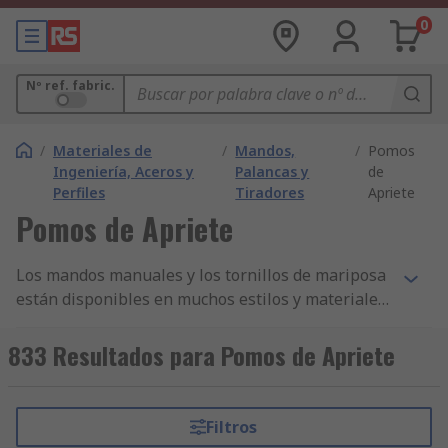
0
Nº ref. fabric.
/
Materiales de
/
Mandos,
/
Pomos
Ingeniería, Aceros y
Palancas y
de
Perfiles
Tiradores
Apriete
Pomos de Apriete
Los mandos manuales y los tornillos de mariposa
están disponibles en muchos estilos y materiales
para utilizarlos para empujar, tirar, apretar,
aflojar y como tiradores fijos. Se utilizan mucho
833 Resultados para Pomos de Apriete
en diversas aplicaciones, desde maquinaria
industrial y de construcción hasta equipos de
iluminación y audio. Los mandos están equipados
Filtros
con un tornillo saliente o acoplamientos roscados