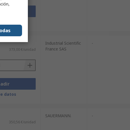
ación,
adir
de datos
todas
Industrial Scientific
-
France SAS
373,00 €/unidad
adir
de datos
SAUERMANN.
-
350,56 €/unidad