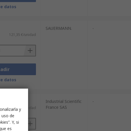
de datos
SAUERMANN.
-
121,35 €/unidad
adir
de datos
Industrial Scientific
-
France SAS
114,00 €/unidad
onalizarla y
l uso de
ies”. Y, si
nque es