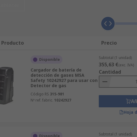
de estos dispositivos (por ejemplo, correas y cargadores).
tablecer
n de gas para una variedad de dispositivos de detección de
ulos de sensores y cables USB. Los accesorios como los carg
l Producto
Precio
a detección de gas, se debe asegurar de que el producto sea c
Subtotal (1 unidad)
Disponible
355,63 €
(exc. IVA)
Cargador de batería de
Cantidad
detección de gases MSA
Safety 10242927 para usar con
Detector de gas
Código RS
315-981
Nº ref. fabric.
10242927
Añ
Hoja 
Subtotal (1 unidad)
Disponible