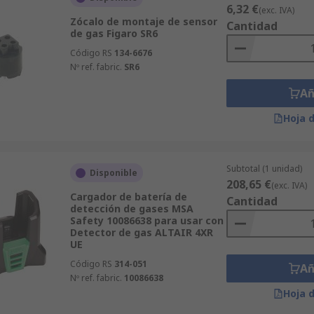
6,32 €
(exc. IVA)
Zócalo de montaje de sensor
Cantidad
de gas Figaro SR6
Código RS
134-6676
Nº ref. fabric.
SR6
Añ
Hoja 
Subtotal (1 unidad)
Disponible
208,65 €
(exc. IVA)
Cargador de batería de
Cantidad
detección de gases MSA
Safety 10086638 para usar con
Detector de gas ALTAIR 4XR
UE
Código RS
314-051
Añ
Nº ref. fabric.
10086638
Hoja 