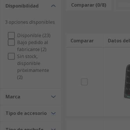
también ayudan en la movilidad y la duración del uso 
Comparar (0/8)
Res
Disponibilidad
Tipos de accesorios para detección de gas
3 opciones disponibles
Se producen muchos tipos de accesorios para detecció
incluyen cargadores de batería, fundas, correas, mód
Disponible (23)
Comparar
Datos de
dispositivos específicos. Al elegir los accesorios par
Bajo pedido al
se va a utilizar.
fabricante (2)
Sin stock,
disponible
próximamente
(2)
Marca
Tipo de accesorio
Tipo de enchufe