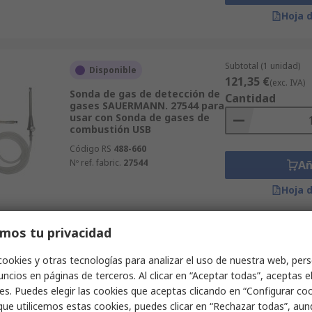
Hoja 
Subtotal (1 unidad)
Disponible
121,35 €
(exc. IVA)
Sonda de gas de detección de
Cantidad
gases SAUERMANN. 27544 para
usar con Sonda de gases de
combustión USB
Código RS
488-660
Nº ref. fabric.
27544
Añ
Hoja 
mos tu privacidad
Subtotal (1 unidad)
Disponibilidad de stock no
114,00 €
accesible
(exc. IVA)
cookies y otras tecnologías para analizar el uso de nuestra web, pers
Cantidad
ncios en páginas de terceros. Al clicar en “Aceptar todas”, aceptas e
Carcasa de detección de gas
Industrial Scientific 18102163
es. Puedes elegir las cookies que aceptas clicando en “Configurar cook
que utilicemos estas cookies, puedes clicar en “Rechazar todas”, au
Código RS
182-3831