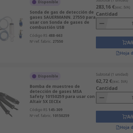
Subtotal (1 unidad)
Disponible
283,16 €
(exc. IVA)
Sonda de gas de detección de
Cantidad
gases SAUERMANN. 27550 para
usar con Sonda de gases de
combustión USB
Código RS
488-663
Nº ref. fabric.
27550
Añ
Hoja 
Subtotal (1 unidad)
Disponible
62,72 €
(exc. IVA)
Bomba de muestreo de
Cantidad
detección de gases MSA
Safety 10150259 para usar con
Altair 5X IECEx
Código RS
145-309
Nº ref. fabric.
10150259
Añ
Hoja 