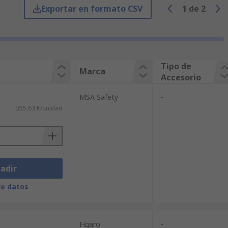
Exportar en formato CSV
1
de
2
 gas. Algunos ejemplos de accesorios
adores se suelen diseñar para
Tipo de
Marca
ompatible con el dispositivo con el que
Accesorio
MSA Safety
-
355,63 €/unidad
adir
de datos
Figaro
-