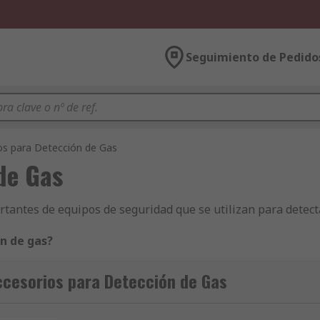
Seguimiento de Pedido
os para Detección de Gas
de Gas
rtantes de equipos de seguridad que se utilizan para detecta
ón de gas?
a una variedad de
detectores de gas
. Los detectores de gas
ccesorios para Detección de Gas
combustible, así como en cualquier otro entorno en el que 
or. Además de facilitar el funcionamiento adecuado de los d