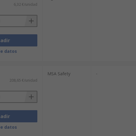
6,32 €/unidad
adir
de datos
MSA Safety
-
208,65 €/unidad
adir
de datos