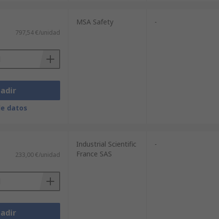
MSA Safety
-
797,54 €/unidad
adir
de datos
Industrial Scientific
-
France SAS
233,00 €/unidad
adir