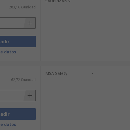
SAUERMANN.
-
283,16 €/unidad
adir
de datos
MSA Safety
-
62,72 €/unidad
adir
de datos