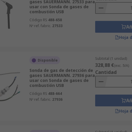
gases SAUERMANN. 27533 para
usar con Sonda de gases de
combustión USB
Código RS
488-658
Nº ref. fabric.
27533
Añ
Hoja 
Subtotal (1 unidad)
Disponible
328,88 €
(exc. IVA)
Sonda de gas de detección de
Cantidad
gases SAUERMANN. 27936 para
usar con Sonda de gases de
combustión USB
Código RS
488-664
Nº ref. fabric.
27936
Añ
Hoja 