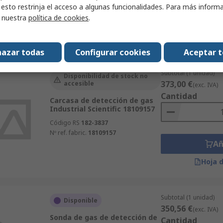
 esto restrinja el acceso a algunas funcionalidades. Para más inform
Nº ref. fabric.
18102163
r nuestra
política de cookies
.
Añ
Hoja 
azar todas
Configurar cookies
Aceptar 
Subtotal (1 unidad)
Disponibilidad de stock no
373,00 €
accesible
(exc. IVA)
Cantidad
Carcasa de detección de gas
Industrial Scientific 18109157
Código RS
182-3837
Nº ref. fabric.
18109157
Añ
Hoja 
Subtotal (1 unidad)
Disponible
350,56 €
(exc. IVA)
Sonda de gas de detección de
Cantidad