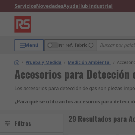
Servicios
Novedades
Ayuda
Hub industrial
Menú
Nº ref. fabric.
/
Prueba y Medida
/
Medición Ambiental
/
Accesori
Accesorios para Detección 
Los accesorios para detección de gas son piezas impo
¿Para qué se utilizan los accesorios para detecci
Los accesorios para detección de gas se utilizan par
29 Resultados para A
entornos que contengan maquinaria de combustión de 
Filtros
monóxido de carbono y otros gases nocivos sea un fact