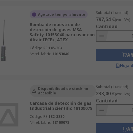
Subtotal (1 unidad)
Agotado temporalmente
797,54 €
(exc. IVA)
Bomba de muestreo de
Cantidad
detección de gases MSA
Safety 10153040 para usar con
Altair IECEx, ATEX
Código RS
145-304
Nº ref. fabric.
10153040
Añ
Hoja 
Subtotal (1 unidad)
Disponibilidad de stock no
233,00 €
accesible
(exc. IVA)
Cantidad
Carcasa de detección de gas
Industrial Scientific 18109078
Código RS
182-3830
Nº ref. fabric.
18109078
Añ