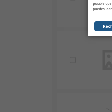
posible que
puedes lee
Rech