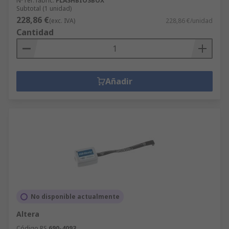
Nº ref. fabric.
FLASHBIOSBOX
Subtotal (1 unidad)
228,86 €
(exc. IVA)
228,86 €/unidad
Cantidad
Añadir
No disponible actualmente
Altera
Código RS
690-4093