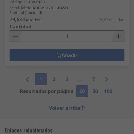
Código RS
130-6123
Nº ref. fabric.
ATATMEL-ICE-BASIC
Subtotal (1 unidad)
79,63 €
(exc. IVA)
79,63 €/unidad
Cantidad
Añadir
1
2
3
7
Resultados por página
20
50
100
Volver arriba
Enlaces relacionados