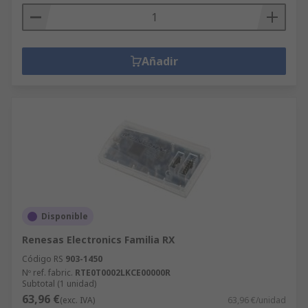
Añadir
Disponible
Renesas Electronics Familia RX
Código RS
903-1450
Nº ref. fabric.
RTE0T0002LKCE00000R
Subtotal (1 unidad)
63,96 €
(exc. IVA)
63,96 €/unidad