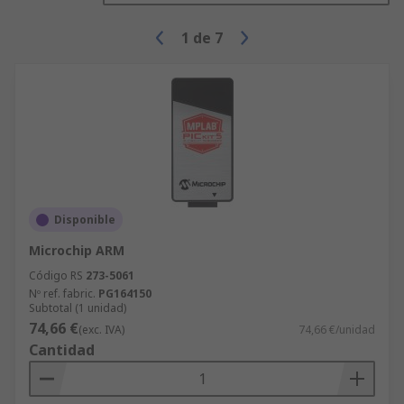
1
de
7
Disponible
Microchip ARM
Código RS
273-5061
Nº ref. fabric.
PG164150
Subtotal (1 unidad)
74,66 €
(exc. IVA)
74,66 €/unidad
Cantidad