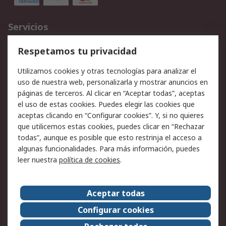
Servicios
Cómo realizar pedidos
Devoluciones
Respetamos tu privacidad
Facturación y pago
Formas de entrega
Utilizamos cookies y otras tecnologías para analizar el
Ofertas
Soporte técnico
uso de nuestra web, personalizarla y mostrar anuncios en
páginas de terceros. Al clicar en “Aceptar todas”, aceptas
Legal
el uso de estas cookies. Puedes elegir las cookies que
aceptas clicando en “Configurar cookies”. Y, si no quieres
Aviso legal
Política de privacidad -
que utilicemos estas cookies, puedes clicar en “Rechazar
Actualizada
todas”, aunque es posible que esto restrinja el acceso a
Política sobre cookies
Seguridad de emails
algunas funcionalidades. Para más información, puedes
Certificaciones de
Condiciones de venta
leer nuestra
política de cookies
.
empresa
Aceptar todas
Acerca de RS
Configurar cookies
Acerca de RS
RS Group