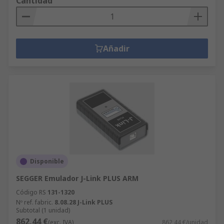
Cantidad
Añadir
Disponible
SEGGER Emulador J-Link PLUS ARM
Código RS
131-1320
Nº ref. fabric.
8.08.28 J-Link PLUS
Subtotal (1 unidad)
862,44 €
(exc. IVA)
862,44 €/unidad