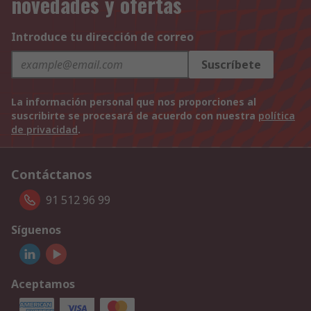
novedades y ofertas
Introduce tu dirección de correo
Suscríbete
La información personal que nos proporciones al
suscribirte se procesará de acuerdo con nuestra
política
de privacidad
.
Contáctanos
91 512 96 99
Síguenos
Aceptamos