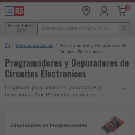
0
Nº ref. fabric.
/
Semiconductores
/
Programadores y Depuradores de
Circuitos Électronicos
Programadores y Depuradores de
Circuitos Électronicos
La gama de programadores, adaptadores y
borradores UV de RS cuenta con todo en
programadores EPROM, Flash, PIC y JTAG;
adaptadores programables AVR, DIP, SOIC, QFP,
PLCC y borradores UV. Trabajamos en conjunto
con marcas líderes como Dataman, Lloyd
Adaptadores de Programadores
Research, Microchip, ABI Electronics y