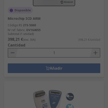
Disponible
Microchip ICD ARM
Código RS
273-5060
Nº ref. fabric.
DV164055
Subtotal (1 unidad)
398,21 €
(exc. IVA)
398,21 €/unidad
Cantidad
Añadir