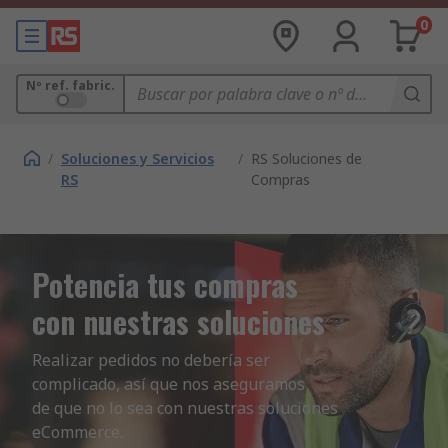
0
Nº ref. fabric.
/
Soluciones y Servicios
/
RS Soluciones de
RS
Compras
Potencia tus compras
con nuestras soluciones
Realizar pedidos no debería ser 
complicado, así que nos aseguramos

de que no lo sea con nuestras soluciones 
eCommerce.