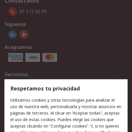
Contáctanos
91 512 96 99
Síguenos
Aceptamos
Servicios
Cómo realizar pedidos
Devoluciones
Respetamos tu privacidad
Facturación y pago
Formas de entrega
Utilizamos cookies y otras tecnologías para analizar el
Ofertas
Soporte técnico
uso de nuestra web, personalizarla y mostrar anuncios en
páginas de terceros. Al clicar en “Aceptar todas”, aceptas
Legal
el uso de estas cookies. Puedes elegir las cookies que
aceptas clicando en “Configurar cookies”. Y, si no quieres
Aviso legal
Política de privacidad -