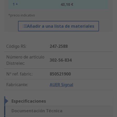
1 +
43,10 €
*precio indicativo
Añadir a una lista de materiales
Código RS
:
247-2588
Número de artículo
302-56-834
Distrelec
:
Nº ref. fabric.
:
850521900
Fabricante
:
AUER Signal
Especificaciones
Documentación Técnica