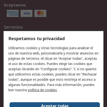
Aceptamos
Servicios
Cómo realizar pedidos
Devoluciones
Respetamos tu privacidad
Facturación y pago
Formas de entrega
Utilizamos cookies y otras tecnologías para analizar el
Ofertas
Soporte técnico
uso de nuestra web, personalizarla y mostrar anuncios en
páginas de terceros. Al clicar en “Aceptar todas”, aceptas
Legal
el uso de estas cookies. Puedes elegir las cookies que
aceptas clicando en “Configurar cookies”. Y, si no quieres
Aviso legal
Política de privacidad -
que utilicemos estas cookies, puedes clicar en “Rechazar
Actualizada
todas”, aunque es posible que esto restrinja el acceso a
Política sobre cookies
Seguridad de emails
algunas funcionalidades. Para más información, puedes
Certificaciones de
Condiciones de venta
leer nuestra
política de cookies
.
empresa
Aceptar todas