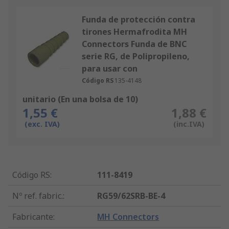
Funda de protección contra
tirones Hermafrodita MH
Connectors Funda de BNC
serie RG, de Polipropileno,
para usar con
Código RS
135-4148
unitario (En una bolsa de 10)
1,55 €
1,88 €
(exc. IVA)
(inc.IVA)
Código RS
:
111-8419
Nº ref. fabric.
:
RG59/62SRB-BE-4
Fabricante
:
MH Connectors