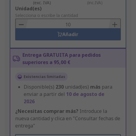
(exc. IVA)
(inc.IVA)
Add
Unidad(es)
to
Selecciona o escribe la cantidad
Basket
Añadir
Entrega GRATUITA para pedidos
superiores a 95,00 €
Existencias limitadas
Disponible(s)
230
unidad(es)
más
para
enviar a partir del
10 de agosto de
2026
¿Necesitas comprar más?
Introduce la
nueva cantidad y clica en "Consultar fechas de
entrega"