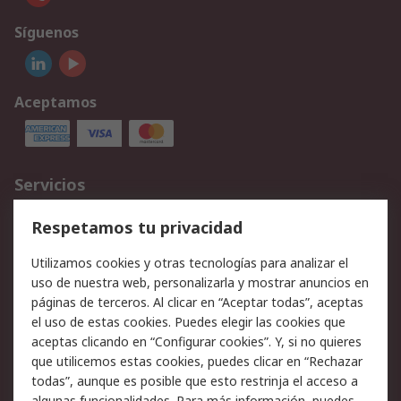
Síguenos
Aceptamos
Servicios
Cómo realizar pedidos
Devoluciones
Respetamos tu privacidad
Facturación y pago
Formas de entrega
Utilizamos cookies y otras tecnologías para analizar el
Ofertas
Soporte técnico
uso de nuestra web, personalizarla y mostrar anuncios en
páginas de terceros. Al clicar en “Aceptar todas”, aceptas
Legal
el uso de estas cookies. Puedes elegir las cookies que
aceptas clicando en “Configurar cookies”. Y, si no quieres
Aviso legal
Política de privacidad -
que utilicemos estas cookies, puedes clicar en “Rechazar
Actualizada
todas”, aunque es posible que esto restrinja el acceso a
Política sobre cookies
Seguridad de emails
algunas funcionalidades. Para más información, puedes