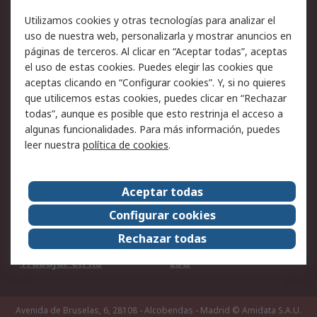
Facturación y pago
Formas de entrega
Utilizamos cookies y otras tecnologías para analizar el
Ofertas
Soporte técnico
uso de nuestra web, personalizarla y mostrar anuncios en
páginas de terceros. Al clicar en “Aceptar todas”, aceptas
Legal
el uso de estas cookies. Puedes elegir las cookies que
aceptas clicando en “Configurar cookies”. Y, si no quieres
Aviso legal
Política de privacidad -
que utilicemos estas cookies, puedes clicar en “Rechazar
Actualizada
todas”, aunque es posible que esto restrinja el acceso a
Política sobre cookies
Seguridad de emails
algunas funcionalidades. Para más información, puedes
Certificaciones de
Condiciones de venta
leer nuestra
política de cookies
.
empresa
Aceptar todas
Acerca de RS
Configurar cookies
Acerca de RS
RS Group
Rechazar todas
RS en el mundo
Sala de prensa
Trabajar en RS
ESG
Avenida de Bruselas, 6, 28108 - Alcobendas - Madrid
© Amidata S.A.U.