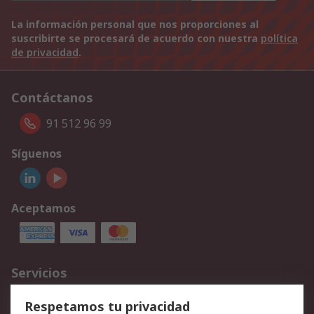
La información personal que nos proporciones al
suscribirte se procesará de acuerdo con nuestra
política
de privacidad
.
Contáctanos
91 512 96 99
Síguenos
Aceptamos
Servicios
Cómo realizar pedidos
Devoluciones
Respetamos tu privacidad