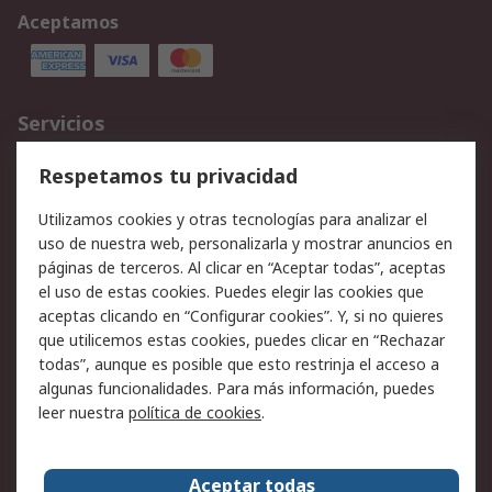
Aceptamos
Servicios
Cómo realizar pedidos
Devoluciones
Respetamos tu privacidad
Facturación y pago
Formas de entrega
Utilizamos cookies y otras tecnologías para analizar el
Ofertas
Soporte técnico
uso de nuestra web, personalizarla y mostrar anuncios en
páginas de terceros. Al clicar en “Aceptar todas”, aceptas
Legal
el uso de estas cookies. Puedes elegir las cookies que
aceptas clicando en “Configurar cookies”. Y, si no quieres
Aviso legal
Política de privacidad -
que utilicemos estas cookies, puedes clicar en “Rechazar
Actualizada
todas”, aunque es posible que esto restrinja el acceso a
Política sobre cookies
Seguridad de emails
algunas funcionalidades. Para más información, puedes
Certificaciones de
Condiciones de venta
leer nuestra
política de cookies
.
empresa
Aceptar todas