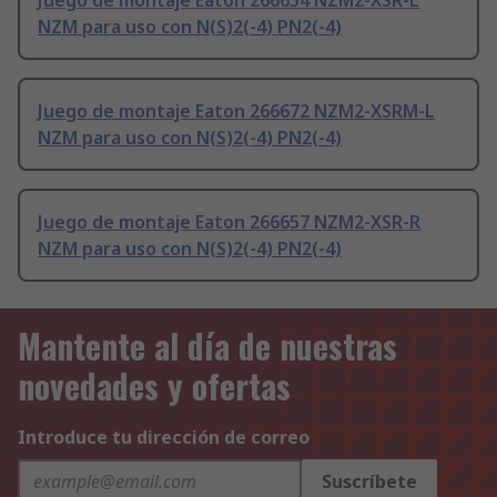
Juego de montaje Eaton 266654 NZM2-XSR-L
NZM para uso con N(S)2(-4) PN2(-4)
Juego de montaje Eaton 266672 NZM2-XSRM-L
NZM para uso con N(S)2(-4) PN2(-4)
Juego de montaje Eaton 266657 NZM2-XSR-R
NZM para uso con N(S)2(-4) PN2(-4)
Mantente al día de nuestras
novedades y ofertas
Introduce tu dirección de correo
Suscríbete