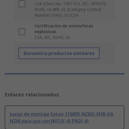
CSA (Class No. 1437-01), IEC, NFPA79,
RoHS, UL489, UL (Category Control
Number DIHS), UL/CSA
Certificación de atmósferas
explosivas
CSA, IEC, RoHS, UL
Encuentra productos similares
Enlaces relacionados
Juego de montaje Eaton 116895 NZM2-XHB-DA
NZM para uso con N(S)2(-4) PN2(-4)