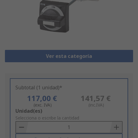
Ver esta categoría
Subtotal (1 unidad)*
117,00 €
141,57 €
(exc. IVA)
(inc.IVA)
Add
Unidad(es)
to
Selecciona o escribe la cantidad
Basket