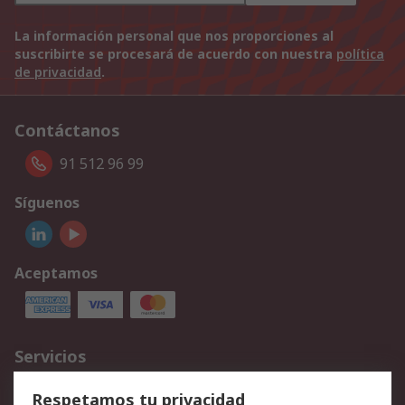
La información personal que nos proporciones al
suscribirte se procesará de acuerdo con nuestra
política
de privacidad
.
Contáctanos
91 512 96 99
Síguenos
Aceptamos
Servicios
Cómo realizar pedidos
Devoluciones
Respetamos tu privacidad