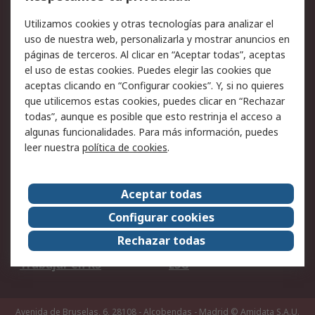
Facturación y pago
Formas de entrega
Utilizamos cookies y otras tecnologías para analizar el
Ofertas
Soporte técnico
uso de nuestra web, personalizarla y mostrar anuncios en
páginas de terceros. Al clicar en “Aceptar todas”, aceptas
Legal
el uso de estas cookies. Puedes elegir las cookies que
aceptas clicando en “Configurar cookies”. Y, si no quieres
Aviso legal
Política de privacidad -
que utilicemos estas cookies, puedes clicar en “Rechazar
Actualizada
todas”, aunque es posible que esto restrinja el acceso a
Política sobre cookies
Seguridad de emails
algunas funcionalidades. Para más información, puedes
Certificaciones de
Condiciones de venta
leer nuestra
política de cookies
.
empresa
Aceptar todas
Acerca de RS
Configurar cookies
Acerca de RS
RS Group
Rechazar todas
RS en el mundo
Sala de prensa
Trabajar en RS
ESG
Avenida de Bruselas, 6, 28108 - Alcobendas - Madrid
© Amidata S.A.U.