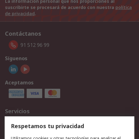
La información personal que nos proporciones al
suscribirte se procesará de acuerdo con nuestra
política
de privacidad
.
Contáctanos
91 512 96 99
Síguenos
Aceptamos
Servicios
Cómo realizar pedidos
Devoluciones
Respetamos tu privacidad
Facturación y pago
Formas de entrega
Utilizamos cookies y otras tecnologías para analizar el