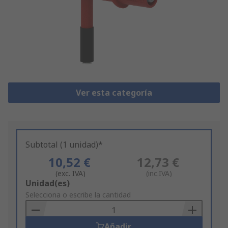
Ver esta categoría
Subtotal (1 unidad)*
10,52 €
12,73 €
(exc. IVA)
(inc.IVA)
Add
Unidad(es)
to
Selecciona o escribe la cantidad
Basket
Añadir