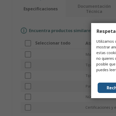
Documentación
Especificaciones
Técnica
Encuentra productos similares selecciona
Respeta
Utilizamos 
Seleccionar todo
Atributo
mostrar anu
estas cooki
Marca
no quieres 
posible que
Tipo de producto
puedes lee
Tipo Sub
Para usar con
Rech
Número de unida
Certificaciones y