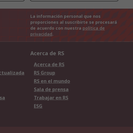
La información personal que nos
proporciones al suscribirte se procesará
de acuerdo con nuestra
política de
privacidad
.
Acerca de RS
Acerca de RS
Actualizada
RS Group
RS en el mundo
Sala de prensa
sa
Trabajar en RS
ESG