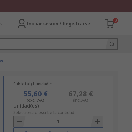
0
s
Iniciar sesión / Registrarse
as
Subtotal (1 unidad)*
55,60 €
67,28 €
(exc. IVA)
(inc.IVA)
Add
Unidad(es)
to
Selecciona o escribe la cantidad
Basket