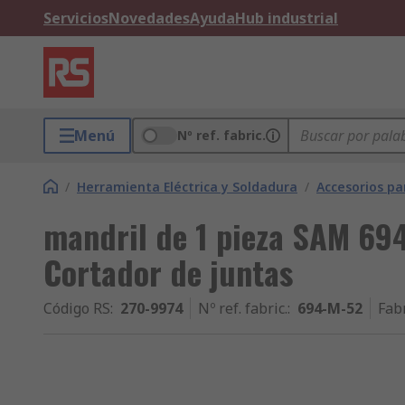
Servicios
Novedades
Ayuda
Hub industrial
Menú
Nº ref. fabric.
/
Herramienta Eléctrica y Soldadura
/
Accesorios pa
mandril de 1 pieza SAM 694
Cortador de juntas
Código RS
:
270-9974
Nº ref. fabric.
:
694-M-52
Fab