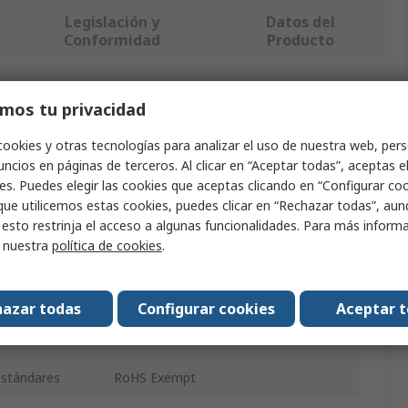
Legislación y
Datos del
Conformidad
Producto
ndo uno o varios atributos.
mos tu privacidad
cookies y otras tecnologías para analizar el uso de nuestra web, pers
Valor
ncios en páginas de terceros. Al clicar en “Aceptar todas”, aceptas e
es. Puedes elegir las cookies que aceptas clicando en “Configurar cook
SAM
que utilicemos estas cookies, puedes clicar en “Rechazar todas”, au
 esto restrinja el acceso a algunas funcionalidades. Para más inform
Accesorio para multiherramientas
r nuestra
política de cookies
.
mandril de 1 pieza
Cortador de juntas
azar todas
Configurar cookies
Aceptar 
des
1
 estándares
RoHS Exempt