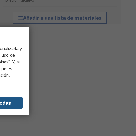
*precio indicativo
Añadir a una lista de materiales
onalizarla y
l uso de
ies”. Y, si
nque es
ación,
todas