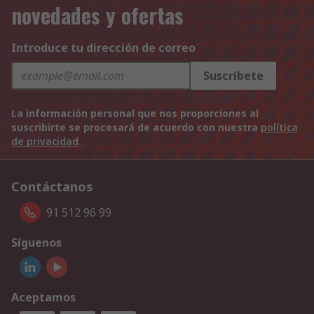
novedades y ofertas
Introduce tu dirección de correo
Suscríbete
La información personal que nos proporciones al
suscribirte se procesará de acuerdo con nuestra
política
de privacidad
.
Contáctanos
91 512 96 99
Síguenos
Aceptamos