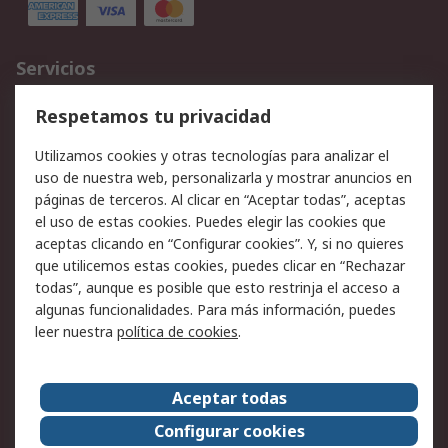
Servicios
Cómo realizar pedidos
Devoluciones
Respetamos tu privacidad
Facturación y pago
Formas de entrega
Utilizamos cookies y otras tecnologías para analizar el
Ofertas
Soporte técnico
uso de nuestra web, personalizarla y mostrar anuncios en
páginas de terceros. Al clicar en “Aceptar todas”, aceptas
Legal
el uso de estas cookies. Puedes elegir las cookies que
aceptas clicando en “Configurar cookies”. Y, si no quieres
Aviso legal
Política de privacidad -
que utilicemos estas cookies, puedes clicar en “Rechazar
Actualizada
todas”, aunque es posible que esto restrinja el acceso a
Política sobre cookies
Seguridad de emails
algunas funcionalidades. Para más información, puedes
Certificaciones de
Condiciones de venta
leer nuestra
política de cookies
.
empresa
Aceptar todas
Acerca de RS
Configurar cookies
Acerca de RS
RS Group