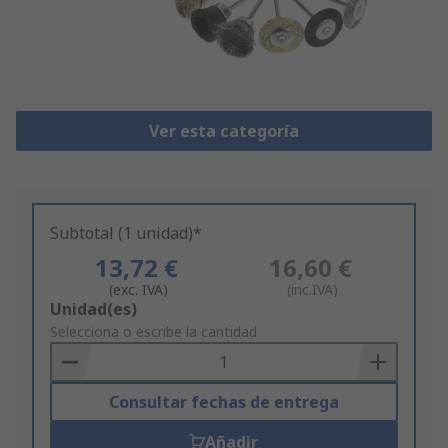
Ver esta categoría
Subtotal (1 unidad)*
13,72 €
16,60 €
(exc. IVA)
(inc.IVA)
Add
Unidad(es)
to
Selecciona o escribe la cantidad
Basket
Consultar fechas de entrega
Añadir