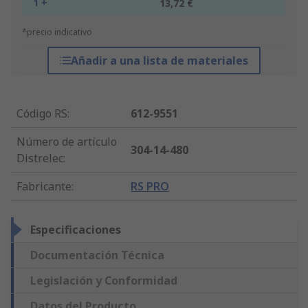
1 +
13,72 €
*precio indicativo
Añadir a una lista de materiales
Código RS
:
612-9551
Número de artículo
304-14-480
Distrelec
:
Fabricante
:
RS PRO
Especificaciones
Documentación Técnica
Legislación y Conformidad
Datos del Producto