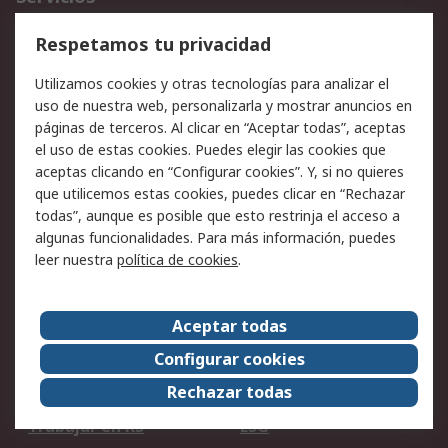
Cómo realizar pedidos
Devoluciones
Respetamos tu privacidad
Facturación y pago
Formas de entrega
Utilizamos cookies y otras tecnologías para analizar el
Ofertas
Soporte técnico
uso de nuestra web, personalizarla y mostrar anuncios en
páginas de terceros. Al clicar en “Aceptar todas”, aceptas
Legal
el uso de estas cookies. Puedes elegir las cookies que
aceptas clicando en “Configurar cookies”. Y, si no quieres
Aviso legal
Política de privacidad -
que utilicemos estas cookies, puedes clicar en “Rechazar
Actualizada
todas”, aunque es posible que esto restrinja el acceso a
Política sobre cookies
Seguridad de emails
algunas funcionalidades. Para más información, puedes
Certificaciones de
Condiciones de venta
leer nuestra
política de cookies
.
empresa
Aceptar todas
Acerca de RS
Configurar cookies
Acerca de RS
RS Group
Rechazar todas
RS en el mundo
Sala de prensa
Trabajar en RS
ESG