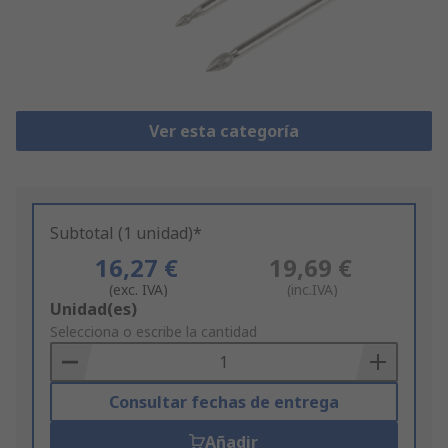
Ver esta categoría
Subtotal (1 unidad)*
16,27 €
19,69 €
(exc. IVA)
(inc.IVA)
Add
Unidad(es)
to
Selecciona o escribe la cantidad
Basket
Consultar fechas de entrega
Añadir