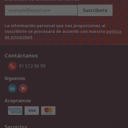
Suscríbete
La información personal que nos proporciones al
suscribirte se procesará de acuerdo con nuestra
política
de privacidad
.
Contáctanos
91 512 96 99
Síguenos
Aceptamos
Servicios