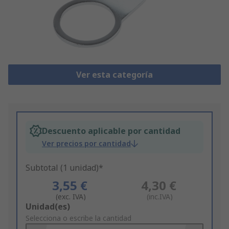
Ver esta categoría
Descuento aplicable por cantidad
Ver precios por cantidad
Subtotal (1 unidad)*
3,55 €
4,30 €
(exc. IVA)
(inc.IVA)
Add
Unidad(es)
to
Selecciona o escribe la cantidad