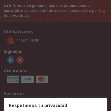
La información personal que nos proporciones al
suscribirte se procesará de acuerdo con nuestra
política
de privacidad
.
Contáctanos
91 512 96 99
Síguenos
Aceptamos
Servicios
Cómo realizar pedidos
Devoluciones
Respetamos tu privacidad
Facturación y pago
Formas de entrega